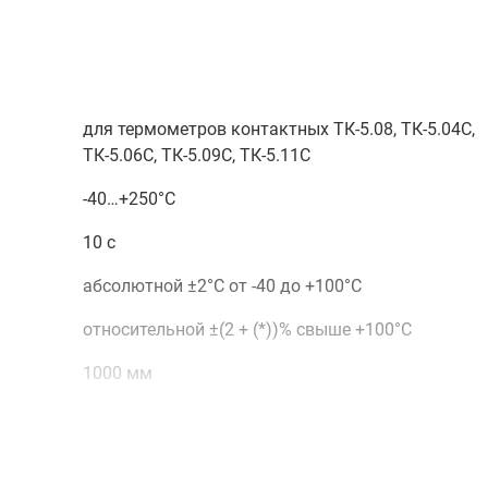
для термометров контактных ТК-5.08, ТК-5.04С,
ТК-5.06С, ТК-5.09С, ТК-5.11С
-40…+250°С
10 с
абсолютной ±2°С от -40 до +100°С
относительной ±(2 + (*))% свыше +100°С
1000 мм