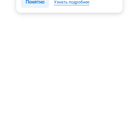
Понятно
Узнать подробнее
Связаться с нами
Мы в соцсетях
Контакты
Youtube
8 (495) 604 00 00
Яндекс.Дзен
8 (800) 505-35-98
Вконтакте
info@rusgeocom.ru
Telegram
г. Москва, ул. Коминтерна,
д. 7, корп. 2, офис 102
Rutube
MAX