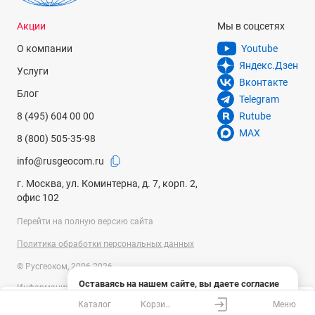
Акции
Мы в соцсетях
О компании
Youtube
Яндекс.Дзен
Услуги
Вконтакте
Блог
Telegram
8 (495) 604 00 00
Rutube
MAX
8 (800) 505-35-98
info@rusgeocom.ru
г. Москва, ул. Коминтерна, д. 7, корп. 2,
офис 102
Перейти на полную версию сайта
Политика обработки персональных данных
© Русгеоком, 2006-2026
Оставаясь на нашем сайте, вы даете согласие
Информация на сайте носит справочный характер и не является
на использование файлов cookies и сбор данных
публичной офертой, определяемой положениями Статьи 437
Каталог
Корзина
Меню
системами веб-аналитики
Ваш город
Москва?