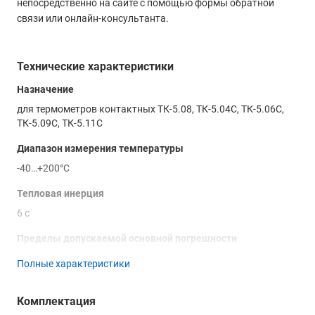
непосредственно на сайте с помощью формы обратной
связи или онлайн-консультанта.
Технические характеристики
Назначение
для термометров контактных ТК-5.08, ТК-5.04С, ТК-5.06С,
ТК-5.09С, ТК-5.11С
Диапазон измерения температуры
-40…+200°С
Тепловая инерция
6 с
Пределы допускаемой основной погрешности
абсолютной ±0,5°С от -40 до +100°С
Полные характеристики
относительной ±(0,5 + (*))% свыше +100°С
Комплектация
Длина кабеля