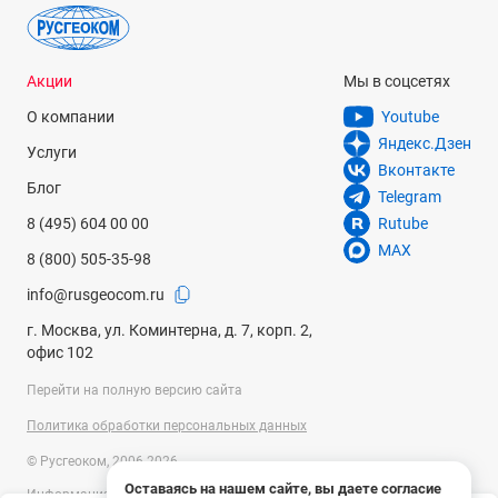
Акции
Мы в соцсетях
О компании
Youtube
Яндекс.Дзен
Услуги
Вконтакте
Блог
Telegram
8 (495) 604 00 00
Rutube
MAX
8 (800) 505-35-98
info@rusgeocom.ru
г. Москва, ул. Коминтерна, д. 7, корп. 2,
офис 102
Перейти на полную версию сайта
Политика обработки персональных данных
© Русгеоком, 2006-2026
Оставаясь на нашем сайте, вы даете согласие
Информация на сайте носит справочный характер и не является