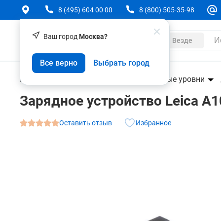
8 (495) 604 00 00
8 (800) 505-35-98
Ваш город
Москва?
Каталог
Везде
Зарядное устройство Leica A100 для нивелира L
Все верно
Выбрать город
О товаре
Характеристики
Геодезическое оборудование
Лазерные уровни
Зарядное устройство Leica A1
Оставить отзыв
Избранное