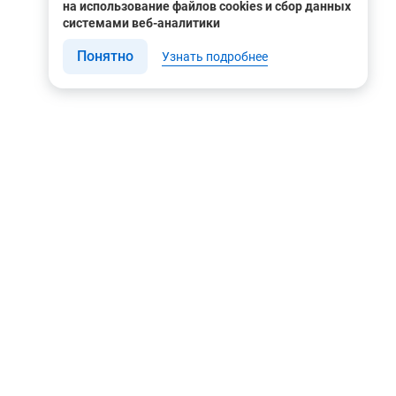
на использование файлов cookies и сбор данных
системами веб-аналитики
Понятно
Узнать подробнее
Связаться с нами
Мы в соцсетях
Контакты
Youtube
8 (495) 604 00 00
Яндекс.Дзен
8 (800) 505-35-98
Вконтакте
info@rusgeocom.ru
Telegram
г. Москва, ул. Коминтерна,
д. 7, корп. 2, офис 102
Rutube
MAX