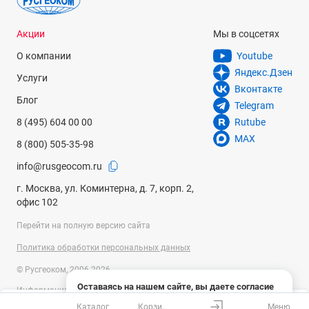
Акции
Мы в соцсетях
О компании
Youtube
Яндекс.Дзен
Услуги
Вконтакте
Блог
Telegram
8 (495) 604 00 00
Rutube
MAX
8 (800) 505-35-98
info@rusgeocom.ru
г. Москва, ул. Коминтерна, д. 7, корп. 2,
офис 102
Перейти на полную версию сайта
Политика обработки персональных данных
© Русгеоком, 2006-2026
Оставаясь на нашем сайте, вы даете согласие
Информация на сайте носит справочный характер и не является
на использование файлов cookies и сбор данных
публичной офертой, определяемой положениями Статьи 437
Каталог
Корзина
Меню