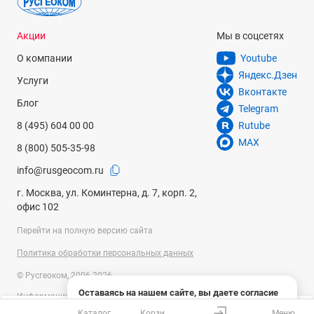
Акции
Мы в соцсетях
О компании
Youtube
Яндекс.Дзен
Услуги
Вконтакте
Блог
Telegram
8 (495) 604 00 00
Rutube
MAX
8 (800) 505-35-98
info@rusgeocom.ru
г. Москва, ул. Коминтерна, д. 7, корп. 2,
офис 102
Перейти на полную версию сайта
Политика обработки персональных данных
© Русгеоком, 2006-2026
Оставаясь на нашем сайте, вы даете согласие
Информация на сайте носит справочный характер и не является
на использование файлов cookies и сбор данных
публичной офертой, определяемой положениями Статьи 437
Каталог
Корзина
Меню