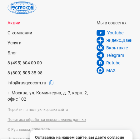
Акции
Мы в соцсетях
О компании
Youtube
Яндекс.Дзен
Услуги
Вконтакте
Блог
Telegram
8 (495) 604 00 00
Rutube
MAX
8 (800) 505-35-98
info@rusgeocom.ru
г. Москва, ул. Коминтерна, д. 7, корп. 2,
офис 102
Перейти на полную версию сайта
Политика обработки персональных данных
© Русгеоком, 2006-2026
Оставаясь на нашем сайте, вы даете согласие
Информация на сайте носит справочный характер и не является