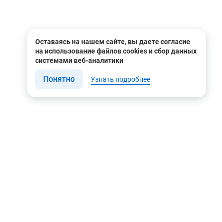
Оставаясь на нашем сайте, вы даете согласие
на использование файлов cookies и сбор данных
системами веб-аналитики
Понятно
Узнать подробнее
Связаться с нами
Мы в соцсетях
Контакты
Youtube
8 (495) 604 00 00
Яндекс.Дзен
8 (800) 505-35-98
Вконтакте
info@rusgeocom.ru
Telegram
г. Москва, ул. Коминтерна,