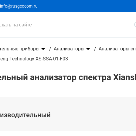
info@rusgeocom.ru
лизатор спектра
тельные приборы
Анализаторы
Анализаторы сп
ng Technology XS-SSA-01-F03
ьный анализатор спектра Xiansh
оизводительный