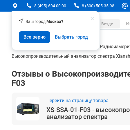
8 (495) 604 00 00
8 (800) 505-35-98
Ваш город
Москва?
Каталог
Везде
XS-SSA-01-F03 - высокопроизводительный ана
Все верно
Выбрать город
Контрольно-измерительные приборы
Радиоизмери
Высокопроизводительный анализатор спектра Xianshe
Отзывы о Высокопроизводител
F03
Перейти на страницу товара
XS-SSA-01-F03 - высокопр
анализатор спектра