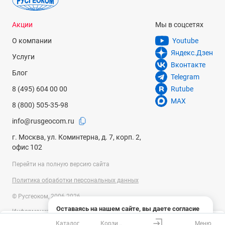
Акции
Мы в соцсетях
О компании
Youtube
Яндекс.Дзен
Услуги
Вконтакте
Блог
Telegram
8 (495) 604 00 00
Rutube
MAX
8 (800) 505-35-98
info@rusgeocom.ru
г. Москва, ул. Коминтерна, д. 7, корп. 2,
офис 102
Перейти на полную версию сайта
Политика обработки персональных данных
© Русгеоком, 2006-2026
Оставаясь на нашем сайте, вы даете согласие
Информация на сайте носит справочный характер и не является
на использование файлов cookies и сбор данных
публичной офертой, определяемой положениями Статьи 437
Каталог
Корзина
Меню