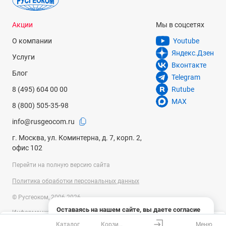
Акции
Мы в соцсетях
О компании
Youtube
Яндекс.Дзен
Услуги
Вконтакте
Блог
Telegram
8 (495) 604 00 00
Rutube
MAX
8 (800) 505-35-98
info@rusgeocom.ru
г. Москва, ул. Коминтерна, д. 7, корп. 2,
офис 102
Перейти на полную версию сайта
Политика обработки персональных данных
© Русгеоком, 2006-2026
Оставаясь на нашем сайте, вы даете согласие
Информация на сайте носит справочный характер и не является
на использование файлов cookies и сбор данных
публичной офертой, определяемой положениями Статьи 437
Каталог
Корзина
Меню