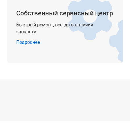
14 бит, 16 бит
Собственный сервисный центр
макс. 500 000 кадров
Быстрый ремонт, всегда в наличии
запчасти.
захват глитчей от 2 нс
Подробнее
10,1 дюймовый емкостный дисплей с функцией мультита
1280 х 800 пикселей;
по постоянному току, переменному току или заземление
1 МОм ± 1%
19 пФ ± 3 пФ
0.001X, 0.002X, 0.005X, 0.01X, 0.02X, 0.05X, 0.1X, 0.2X, 0.5X,
2X, 5X, 10X, 20X, 50X, 100X, 200X, 500X,1000X, 2000X, 5000