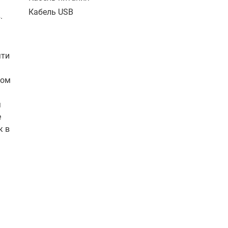
Кабель USB
.
яти
дом
я
е
к в