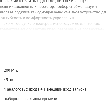
дключении к ПК, и выхода HDMI, обеспечивающего
нешний дисплей или проектор, прибор снабжен двумя
позволяет подключать одновременно съемное устройство дл
я гибкость и комфортность управления.
-нажимные ручки энкодеров, используемые для тонких
отоэлектрического метода преобразования не подвержены
 протяжении всего срока службы прибора.
ть консультацию специалистов об особенностях и
магазине
, связавшись с нами по телефону или
атной связи или воспользовавшись чатом с онлайн-
200 МГц
≤5 нс
4 аналоговых входа + 1 внешний вход запуска
выборка в реальном времени