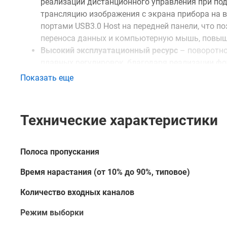
реализации дистанционного управления при по
трансляцию изображения с экрана прибора на в
портами USB3.0 Host на передней панели, что 
переноса данных и компьютерную мышь, повыша
Высокий эксплуатационный ресурс
– поворотно
плавных регулировок, благодаря реализации ф
физическому износу, сохраняя свои функции на
Показать еще
Купить осциллограф Rigol DHO1204U, а также получи
преимуществах данного изделия вы можете в нашем
Технические характеристики
непосредственно через сайт – с помощью формы обр
консультантом.
Полоса пропускания
Время нарастания (от 10% до 90%, типовое)
Количество входных каналов
Режим выборки