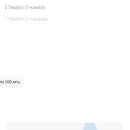
2 Гвыб/с (1 канал)
1 Гвыб/с (2 канала)
50 млн. точек (25 млн. точек - два канала) – стандарт.
100 млн. точек (50млн. точек - два канала)
- опция HDO1000-RLU-01.
50000 осц/сек (векторный режим)
ла 200 мгц
1500000 осц/сек (режим UltraAcquire)
12 бит
> 8 бит