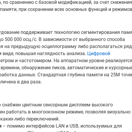
, по сравнению с базовой модификацией, за счет снижения
памяти, при сохранении всех основных функций и режимов
удование поддерживает технологию сегментирования пам
до 500 000 осц./с. В зависимости от выбранного способа
ься на предыдущую осциллограмму либо располагаться ря
ом виде, повышая наглядность анализа.
Цифровой
тром и частотомером. На аппаратном уровне реализуетс
 времени, обнаружение пиков, автоматические и курсорны
работка данных. Стандартная глубина памяти на 25M точе
ичена в два раза.
 снабжен цветным сенсорным дисплеем высокого
обен работать в многооконном режиме, позволяя визуально
 каких-либо переключений.
и
– помимо интерфейсов LAN и USB, используемых для