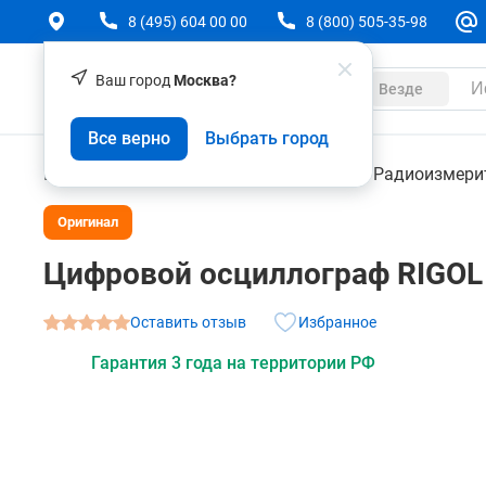
8 (495) 604 00 00
8 (800) 505-35-98
Ваш город
Москва?
Каталог
Везде
Цифровой осциллограф RIGOL DHO1204U
Все верно
Выбрать город
О товаре
Характеристики
Контрольно-измерительные приборы
Радиоизмери
Оригинал
Цифровой осциллограф RIGO
Оставить отзыв
Избранное
Гарантия 3 года на территории РФ