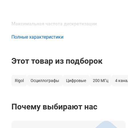
Максимальная частота дискретизации
Полные характеристики
Этот товар из подборок
Максимальная глубина памяти
Rigol
Осциллографы
Цифровые
200 МГц
4 кана
Максимальная скорость захвата сигнала
Почему выбирают нас
Вертикальное разрешение
Эффективное количество ENOB (тип.)
Вертикальное разрешение в режиме высокого