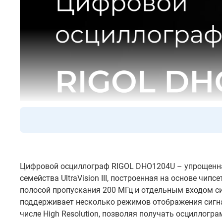
Цифровой осциллограф RIGOL DHO1204U – упрощенна
семейства UltraVision III, построенная на основе чи
полосой пропускания 200 МГц и отдельным входом с
поддерживает несколько режимов отображения сигна
числе High Resolution, позволяя получать осциллогра