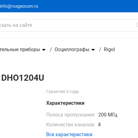
info@rusgeocom.ru
125 6
147 805 ₽
-22171₽
тельные приборы
Осциллографы
Rigol
L DHO1204U
Гарантия 3 года
Характеристики
Полоса пропускания:
200 МГц
Количество каналов:
4
Все характеристики