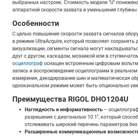
выбранных настроек. Стоимость модели "U" понижена
аппаратной скорости захвата и уменьшения глубины 
Особенности
С целью повышения скорости захвата сигналов обор
в режиме UltraAcquire, который позволяет сохранять 
визуализации, сегменты сигнала могут накладыват
друг с другом, каскадом, мозаикой или в ступенчат
осциллограф
оснащен встроенным цифровым вольтме
запись и воспроизведение осциллограмм в реальном
измерения, декодирование шин и математическая об
одноканальном режиме может быть опционально увел
Преимущества RIGOL DHO1204U
Наглядность и информативность
– осциллограф
разрешения с диагональю 10.1'', который спос
отслеживать широкий перечень параметров без
Расширенные коммуникационные возможност