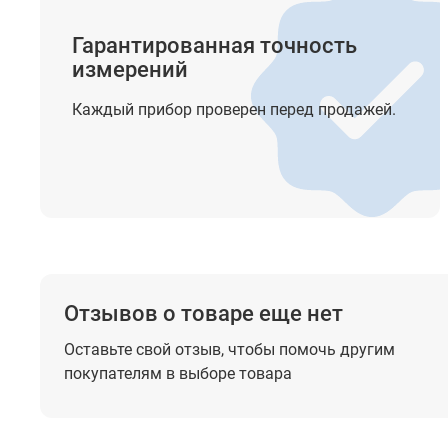
разрешения
Гарантированная точность
Аппаратная запись и воспроизведение сигналов в
измерений
реальном времени
Каждый прибор проверен перед продажей.
Пиковый детектор
Тип и размер встроенного дисплея
Разрешение встроенного дисплея
Система вертикального отклонения
Входная связь
Отзывов о товаре еще нет
Входной импеданс
Оставьте свой отзыв, чтобы помочь
другим
Входная емкость
покупателям в выборе товара
Диапазон ослабления пробников