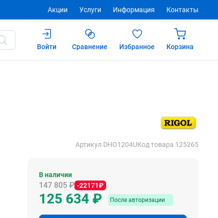
Акции
Услуги
Информация
Контакты
Войти
Сравнение
Избранное
Корзина
34 ₽
Купить
После авторизации
Артикул DHO1204U
Код товара 125265
В наличии
147 805 ₽
-22171₽
125 634 ₽
После авторизации