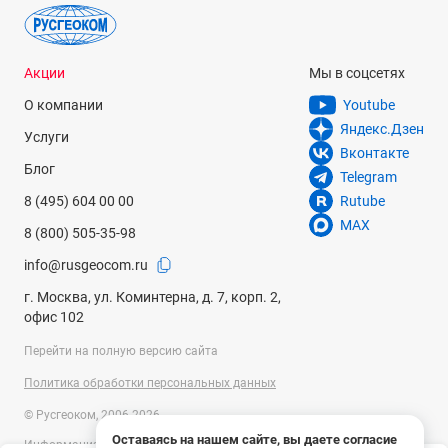
Акции
Мы в соцсетях
О компании
Youtube
Яндекс.Дзен
Услуги
Вконтакте
Блог
Telegram
8 (495) 604 00 00
Rutube
MAX
8 (800) 505-35-98
info@rusgeocom.ru
г. Москва, ул. Коминтерна, д. 7, корп. 2,
офис 102
Перейти на полную версию сайта
Политика обработки персональных данных
© Русгеоком, 2006-2026
Оставаясь на нашем сайте, вы даете согласие
Информация на сайте носит справочный характер и не является