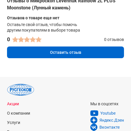
Отзывы о Микроскоп Levenhuk Rainbow 2L PLUS
Moonstone (Лунный камень)
Диафрагма
диск с диафрагмами (6 отверстий)
Отзывов о товаре еще нет
Оставьте свой отзыв, чтобы помочь
Фокусировка
другим покупателям в выборе товара
грубая
0
0 отзывов
Корпус
Оставить отзыв
металл
Подсветка
светодиодная
Регулировка яркости
есть
Источник питания
Акции
Мы в соцсетях
220 В/50 Гц
О компании
Youtube
Яндекс.Дзен
Питание от батареек
Услуги
Вконтакте
3 батарейки типа АА