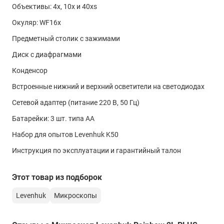
по телефону или непосредственно через сайт – с помощью
Объективы: 4х, 10х и 40хs
формы обратной связи или воспользовавшись чатом с
Диаметр окулярной трубки, мм
онлайн-консультантом.
Окуляр: WF16x
23,2
Предметный столик с зажимами
Окуляры
Диск с диафрагмами
WF16x
Конденсор
Объективы
Встроенные нижний и верхний осветители на светодиодах
4х, 10х, 40хs (подпружиненный)
Сетевой адаптер (питание 220 В, 50 Гц)
Револьверное устройство
Батарейки: 3 шт. типа АА
на 3 объектива
Набор для опытов Levenhuk K50
Предметный столик, мм
Инструкция по эксплуатации и гарантийный талон
90x90, с зажимами
Диапазон перемещения предметного столика, мм
Этот товар из подборок
0–8 по вертикали
Levenhuk
Микроскопы
Конденсор
NA 0,65