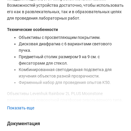
Возможностей устройства достаточно, чтобы использовать
его как в развлекательных, так и в образовательных целях
для проведения лабораторных работ.
Технические особенности
Объективы с просветляющим покрытием.
Дисковая диафрагма с 6 вариантами светового
пучка.
Предметный столик размером 9 на 9 см. с
фиксаторами для стекол.
Комбинированная светодиодная подсветка для
изучения объектов разной прозрачности.
Фирменный набор для проведения опытов K50.
Объективы Levenhuk Rainbow 2L PLUS Moonstone
размещены на поворотной платформе револьверного типа,
что облегчает их смену в процессе исследования объекта.
Показать еще
Подпружиненный механизм защищает оптику и
микропрепарат от повреждения при регулировке резкости с
Документация
помощью винтов грубой подстройки.