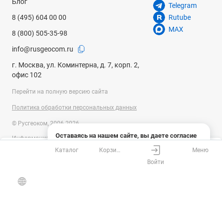
Блог
Telegram
Тип лампы подсветки
8 (495) 604 00 00
Rutube
светодиод 3–3,2 В (нижний и верхний осветители)
MAX
8 (800) 505-35-98
Назначение
info@rusgeocom.ru
школьные/учебные
г. Москва, ул. Коминтерна, д. 7, корп. 2,
офис 102
Расположение подсветки
комбинированная
Перейти на полную версию сайта
Политика обработки персональных данных
Метод исследования
светлое поле
© Русгеоком, 2006-2026
Оставаясь на нашем сайте, вы даете согласие
Информация на сайте носит справочный характер и не является
Набор для опытов в комплекте
на использование файлов cookies и сбор данных
публичной офертой, определяемой положениями Статьи 437
Каталог
Корзина
Меню
системами веб-аналитики
есть
Ваш город
Москва?
Гражданского кодекса Российской Федерации. Технические
Войти
параметры (спецификация) и комплект поставки товара могут быть
Понятно
Узнать подробнее
изменены производителем без предварительного уведомления.
Все верно
Выбрать город
Уточняйте информацию у наших менеджеров.