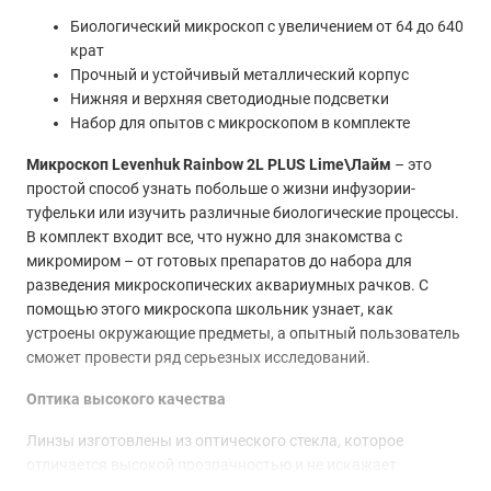
Биологический микроскоп с увеличением от 64 до 640
крат
Прочный и устойчивый металлический корпус
Нижняя и верхняя светодиодные подсветки
Набор для опытов с микроскопом в комплекте
Микроскоп Levenhuk Rainbow 2L PLUS Lime\Лайм
– это
простой способ узнать побольше о жизни инфузории-
туфельки или изучить различные биологические процессы.
В комплект входит все, что нужно для знакомства с
микромиром – от готовых препаратов до набора для
разведения микроскопических аквариумных рачков. С
помощью этого микроскопа школьник узнает, как
устроены окружающие предметы, а опытный пользователь
сможет провести ряд серьезных исследований.
Оптика высокого качества
Линзы изготовлены из оптического стекла, которое
отличается высокой прозрачностью и не искажает
картинку. Кроме того, для лучшего светопропускания на