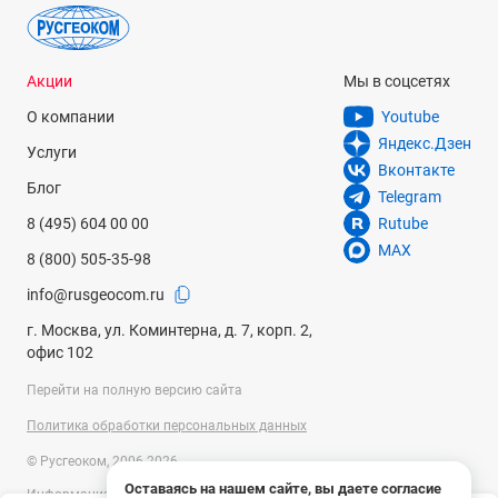
Акции
Мы в соцсетях
О компании
Youtube
Яндекс.Дзен
Услуги
Вконтакте
Блог
Telegram
8 (495) 604 00 00
Rutube
MAX
8 (800) 505-35-98
info@rusgeocom.ru
г. Москва, ул. Коминтерна, д. 7, корп. 2,
офис 102
Перейти на полную версию сайта
Политика обработки персональных данных
© Русгеоком, 2006-2026
Оставаясь на нашем сайте, вы даете согласие
Информация на сайте носит справочный характер и не является