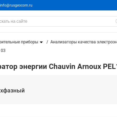
info@rusgeocom.ru
ор энергии
рительные приборы
Анализаторы качества электроэ
103
атор энергии Chauvin Arnoux PEL
рехфазный