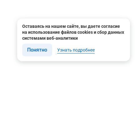
Оставаясь на нашем сайте, вы даете согласие
на использование файлов cookies и сбор данных
системами веб-аналитики
Понятно
Узнать подробнее
Связаться с нами
Мы в соцсетях
Контакты
Youtube
8 (495) 604 00 00
Яндекс.Дзен
8 (800) 505-35-98
Вконтакте
info@rusgeocom.ru
Telegram
г. Москва, ул. Коминтерна,