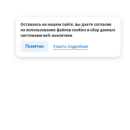
Оставаясь на нашем сайте, вы даете согласие
на использование файлов cookies и сбор данных
системами веб-аналитики
Понятно
Узнать подробнее
Связаться с нами
Мы в соцсетях
Контакты
Youtube
8 (495) 604 00 00
Яндекс.Дзен
8 (800) 505-35-98
Вконтакте
info@rusgeocom.ru
Telegram
г. Москва, ул. Коминтерна,