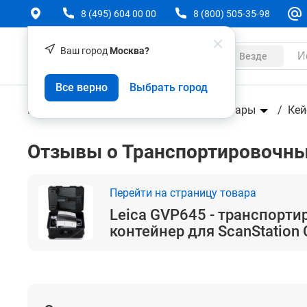
8 (495) 604 00 00
8 (800) 505-35-98
Ваш город
Москва?
Каталог
Везде
Leica GVP645 - транспортировочный контейнер 
Все верно
Выбрать город
Геодезическое оборудование
Аксессуары
Ке
Отзывы о Транспортировочный
Перейти на страницу товара
Leica GVP645 - транспорт
контейнер для ScanStation