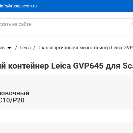
info@rusgeocom.ru
для ScanStation C10/P20
йсы
Leica
Транспортировочный контейнер Leica GVP
 контейнер Leica GVP645 для Sca
ировочный
 C10/P20