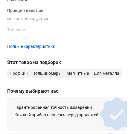
Принцип действия
магнитная индукция
Точность
±3% ±1 мкм
Полные характеристики
Разрешение
0.1 мкм /1 мкм
Этот товар из подборок
Режимы измерений
ПрофКиП
Толщиномеры
Магнитные
Для металла
одиночный, серийный
Память
Почему выбирают нас
15 групп значений
Питание
Гарантированная точность измерений
9 В батарея
Каждый прибор проверен перед продажей.
Габаритные размеры
159 х 66 х 31 мм