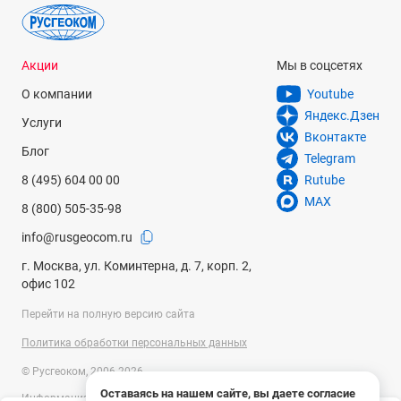
Акции
Мы в соцсетях
О компании
Youtube
Яндекс.Дзен
Услуги
Вконтакте
Блог
Telegram
8 (495) 604 00 00
Rutube
MAX
8 (800) 505-35-98
info@rusgeocom.ru
г. Москва, ул. Коминтерна, д. 7, корп. 2,
офис 102
Перейти на полную версию сайта
Политика обработки персональных данных
© Русгеоком, 2006-2026
Оставаясь на нашем сайте, вы даете согласие
Информация на сайте носит справочный характер и не является