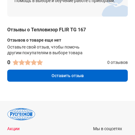
Помощь в выборе и обучение работе с приборами.
Дисплей
2,0-дюймовый ЖК-дисплей TFT
Измерение
Отзывы о Тепловизор FLIR TG 167
Температурный диапазон объектов
Отзывов о товаре еще нет
От -25 до +380°C
Оставьте свой отзыв, чтобы помочь
Погрешность
другим покупателям в выборе товара
±1,5% или 1,5°C
0
0 отзывов
Минимальное расстояние для измерения
Оставить отзыв
26 см
Анализ измерений
Центральная точка
Да
Цветовые палитры
Акции
Мы в соцсетях
Нагретое железо