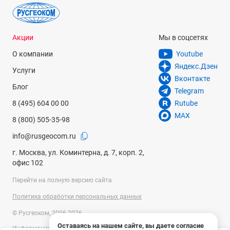
Акции
Мы в соцсетях
О компании
Youtube
Яндекс.Дзен
Услуги
Вконтакте
Блог
Telegram
8 (495) 604 00 00
Rutube
MAX
8 (800) 505-35-98
info@rusgeocom.ru
г. Москва, ул. Коминтерна, д. 7, корп. 2,
офис 102
Перейти на полную версию сайта
Политика обработки персональных данных
© Русгеоком, 2006-2026
Оставаясь на нашем сайте, вы даете согласие
Информация на сайте носит справочный характер и не является