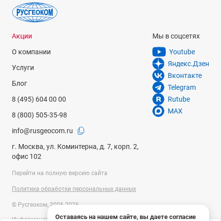
Акции
Мы в соцсетях
О компании
Youtube
Яндекс.Дзен
Услуги
Вконтакте
Блог
Telegram
8 (495) 604 00 00
Rutube
MAX
8 (800) 505-35-98
info@rusgeocom.ru
г. Москва, ул. Коминтерна, д. 7, корп. 2,
офис 102
Перейти на полную версию сайта
Политика обработки персональных данных
© Русгеоком, 2006-2026
Оставаясь на нашем сайте, вы даете согласие
Информация на сайте носит справочный характер и не является