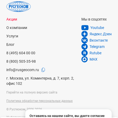
Акции
Мы в соцсетях
О компании
Youtube
Яндекс.Дзен
Услуги
Вконтакте
Блог
Telegram
8 (495) 604 00 00
Rutube
MAX
8 (800) 505-35-98
info@rusgeocom.ru
г. Москва, ул. Коминтерна, д. 7, корп. 2,
офис 102
Перейти на полную версию сайта
Политика обработки персональных данных
© Русгеоком, 2006-2026
Оставаясь на нашем сайте, вы даете согласие
Информация на сайте носит справочный характер и не является