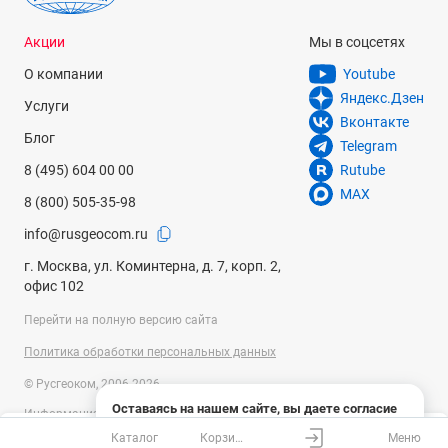
Акции
Мы в соцсетях
О компании
Youtube
Яндекс.Дзен
Услуги
Вконтакте
Блог
Telegram
8 (495) 604 00 00
Rutube
MAX
8 (800) 505-35-98
info@rusgeocom.ru
г. Москва, ул. Коминтерна, д. 7, корп. 2,
офис 102
Перейти на полную версию сайта
Политика обработки персональных данных
© Русгеоком, 2006-2026
Оставаясь на нашем сайте, вы даете согласие
Информация на сайте носит справочный характер и не является
на использование файлов cookies и сбор данных
публичной офертой, определяемой положениями Статьи 437
Каталог
Корзина
Меню
системами веб-аналитики