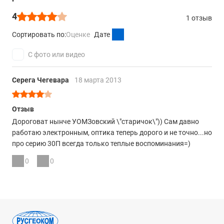
4
1 отзыв
Сортировать по:
Оценке
Дате
С фото или видео
Серега Чегевара
18 марта 2013
Отзыв
Дороговат нынче УОМЗовский \"старичок\")) Сам давно
работаю электронным, оптика теперь дорого и не точно...но
про серию 30П всегда только теплые воспоминания=)
0
0