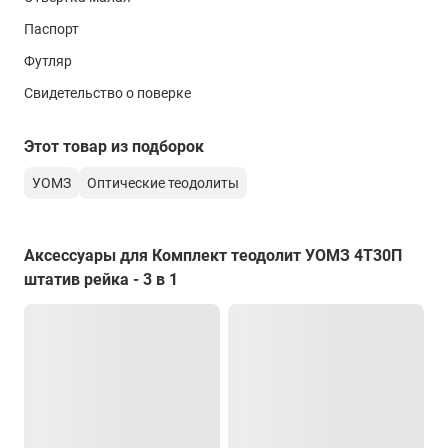
Цена деления шкалы микроскопа
Паспорт
5'
Футляр
Увеличение (оптический центрир)
Свидетельство о поверке
1,8X
Угол поля зрения (оптический центрир)
Этот товар из подборок
8°
УОМЗ
Оптические теодолиты
Масса
3,5 кг (в футляре)
Аксессуары для Комплект теодолит УОМЗ 4Т30П
штатив рейка - 3 в 1