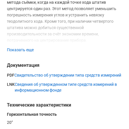
метода съёмки, когда на каждой точке хода штатив
центрируется один раз. Этот метод позволяет уменьшить
погрешность измерения углов и устранить невязку
теодолитного хода. Кроме того, при наличии четвертого
штатива можно добиться существенной
производительности за счёт экономии времени,
потраченного на центрирование прибора.
Показать еще
Точность УОМЗ 4Т30П составляет 30” при измерении
вертикальных углов и 20” — горизонтальных. Зрительная
труба теодолита имеет 20-кратное увеличение, что
Документация
позволяет свободно работать на дистанциях до 40 метров.
PDF
Свидетельство об утверждении типа средств измерений
Фирменная просветленная оптика обеспечивает хорошую
видимость даже при слабом освещении. Нитяной
LNK
Сведения об утвержденном типе средств измерений в
дальномер позволяет определять расстояния до искомого
информационном фонде
объекта, благодаря чему просто выполнить съемку или
осуществлять вынос в натуру. Зрительная труба теодолита
Технические характеристики
4Т30П оснащена цилиндрическим уровнем, что позволяет
Горизонтальная точность
проще осуществить горизонтирование прибора.
Встроенная буссоль поможет во время работы определить
20"
магнитные азимуты. Шкаловый микроскоп с ценой деления