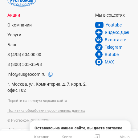
Акции
Мы в соцсетях
О компании
Youtube
Яндекс.Дзен
Услуги
Вконтакте
Блог
Telegram
8 (495) 604 00 00
Rutube
MAX
8 (800) 505-35-98
info@rusgeocom.ru
г. Москва, ул. Коминтерна, д. 7, корп. 2,
офис 102
Перейти на полную версию сайта
Политика обработки персональных данных
© Русгеоком, 2006-2026
Оставаясь на нашем сайте, вы даете согласие
Информация на сайте носит справочный характер и не является
на использование файлов cookies и сбор данных
публичной офертой, определяемой положениями Статьи 437
Каталог
Корзина
Меню