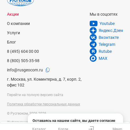
Акции
Мы в соцсетях
О компании
Youtube
Яндекс.Дзен
Услуги
Вконтакте
Блог
Telegram
8 (495) 604 00 00
Rutube
MAX
8 (800) 505-35-98
info@rusgeocom.ru
г. Москва, ул. Коминтерна, д. 7, корп. 2,
офис 102
Перейти на полную версию сайта
Политика обработки персональных данных
© Русгеоком, 2006-2026
Оставаясь на нашем сайте, вы даете согласие
Информация на сайте носит справочный характер и не является
на использование файлов cookies и сбор данных
публичной офертой, определяемой положениями Статьи 437
Каталог
Корзина
Меню