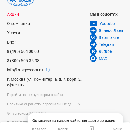
Акции
Мы в соцсетях
О компании
Youtube
Яндекс.Дзен
Услуги
Вконтакте
Блог
Telegram
8 (495) 604 00 00
Rutube
MAX
8 (800) 505-35-98
info@rusgeocom.ru
г. Москва, ул. Коминтерна, д. 7, корп. 2,
офис 102
Перейти на полную версию сайта
Политика обработки персональных данных
© Русгеоком, 2006-2026
Оставаясь на нашем сайте, вы даете согласие
Информация на сайте носит справочный характер и не является
на использование файлов cookies и сбор данных
публичной офертой, определяемой положениями Статьи 437
Каталог
Корзина
Меню