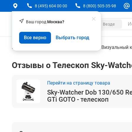
8 (495) 604 00 00
8 (800) 505-35-98
Ваш город
Москва?
Каталог
Везде
Sky-Watcher Dob 130/650 Retractable Virtuoso G
Все верно
Выбрать город
Контрольно-измерительные приборы
Визуальный 
Отзывы о Телескоп Sky-Watcher
Перейти на страницу товара
Sky-Watcher Dob 130/650 Ret
GTi GOTO - телескоп