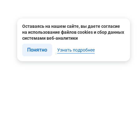
Оставаясь на нашем сайте, вы даете согласие
на использование файлов cookies и сбор данных
системами веб-аналитики
Понятно
Узнать подробнее
Связаться с нами
Мы в соцсетях
Контакты
Youtube
8 (495) 604 00 00
Яндекс.Дзен
8 (800) 505-35-98
Вконтакте
info@rusgeocom.ru
Telegram
г. Москва, ул. Коминтерна,