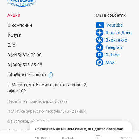
Акции
Мы в соцсетях
О компании
Youtube
Яндекс.Дзен
Услуги
Вконтакте
Блог
Telegram
8 (495) 604 00 00
Rutube
MAX
8 (800) 505-35-98
info@rusgeocom.ru
г. Москва, ул. Коминтерна, д. 7, корп. 2,
офис 102
Перейти на полную версию сайта
Политика обработки персональных данных
© Русгеоком, 2006-2026
Оставаясь на нашем сайте, вы даете согласие
Информация на сайте носит справочный характер и не является
на использование файлов cookies и сбор данных
публичной офертой, определяемой положениями Статьи 437
Каталог
Корзина
Меню