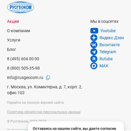
Акции
Мы в соцсетях
О компании
Youtube
Яндекс.Дзен
Услуги
Вконтакте
Блог
Telegram
8 (495) 604 00 00
Rutube
MAX
8 (800) 505-35-98
info@rusgeocom.ru
г. Москва, ул. Коминтерна, д. 7, корп. 2,
офис 102
Перейти на полную версию сайта
Политика обработки персональных данных
© Русгеоком, 2006-2026
Оставаясь на нашем сайте, вы даете согласие
Информация на сайте носит справочный характер и не является