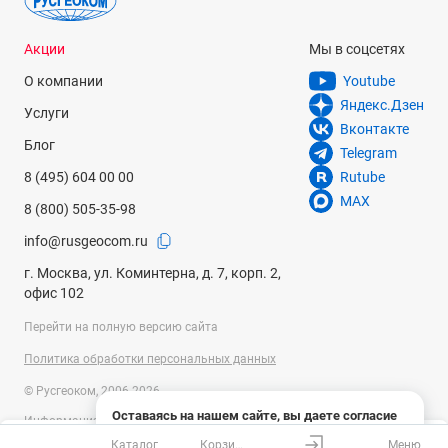
Акции
Мы в соцсетях
О компании
Youtube
Яндекс.Дзен
Услуги
Вконтакте
Блог
Telegram
8 (495) 604 00 00
Rutube
MAX
8 (800) 505-35-98
info@rusgeocom.ru
г. Москва, ул. Коминтерна, д. 7, корп. 2,
офис 102
Перейти на полную версию сайта
Политика обработки персональных данных
© Русгеоком, 2006-2026
Оставаясь на нашем сайте, вы даете согласие
Информация на сайте носит справочный характер и не является
на использование файлов cookies и сбор данных
публичной офертой, определяемой положениями Статьи 437
Каталог
Корзина
Меню