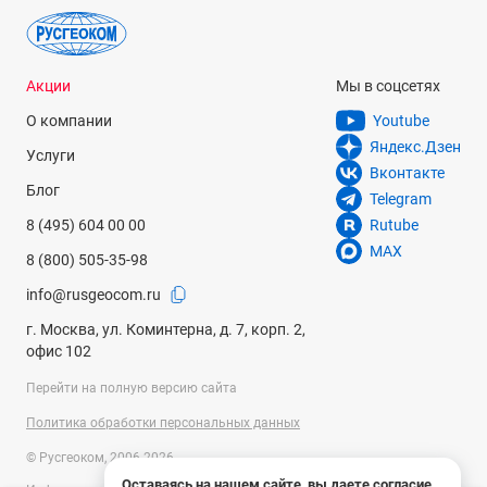
25%
Искатель
Акции
Мы в соцсетях
оптический, 8x50 мм
О компании
Youtube
Фокусер
Яндекс.Дзен
Услуги
двухскоростной Крейфорда, 2"
Вконтакте
Блог
Тип управления телескопом
Telegram
8 (495) 604 00 00
Rutube
ручной
MAX
8 (800) 505-35-98
Тип монтировки
info@rusgeocom.ru
Добсона
г. Москва, ул. Коминтерна, д. 7, корп. 2,
Материал монтировки
офис 102
дерево
Перейти на полную версию сайта
Дополнительно
Политика обработки персональных данных
вентилятор охлаждения главного зеркала
© Русгеоком, 2006-2026
Диапазон рабочих температур
Оставаясь на нашем сайте, вы даете согласие