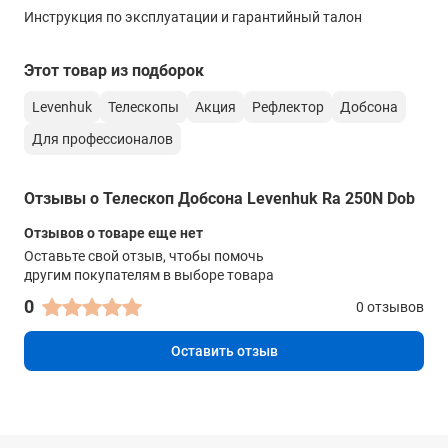
консультантом.
Инструкция по эксплуатации и гарантийный талон
Светосила (относительное отверстие)
f/5
Этот товар из подборок
Разрешающая способность
Levenhuk
Телескопы
Акция
Рефлектор
Добсона
0,5 угл. секунд
Для профессионалов
Проницающая способность (звездная величина,
приблизительно)
Отзывы о Телескоп Добсона Levenhuk Ra 250N Dob
14,7
Отзывов о товаре еще нет
Окуляры в комплекте
Оставьте свой отзыв, чтобы помочь
Plössl 9 мм (138х), Super View 30 мм (41х)
другим покупателям в выборе товара
0
0 отзывов
Посадочный диаметр окуляров, дюймов
1,25/2
Оставить отзыв
Экранирование объектива: по площади
0%
Экранирование объектива: по диаметру