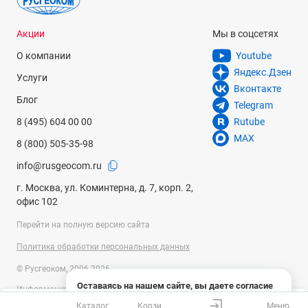
Акции
Мы в соцсетях
О компании
Youtube
Яндекс.Дзен
Услуги
Вконтакте
Блог
Telegram
8 (495) 604 00 00
Rutube
MAX
8 (800) 505-35-98
info@rusgeocom.ru
г. Москва, ул. Коминтерна, д. 7, корп. 2,
офис 102
Перейти на полную версию сайта
Политика обработки персональных данных
© Русгеоком, 2006-2026
Оставаясь на нашем сайте, вы даете согласие
Информация на сайте носит справочный характер и не является
на использование файлов cookies и сбор данных
публичной офертой, определяемой положениями Статьи 437
Каталог
Корзина
Меню