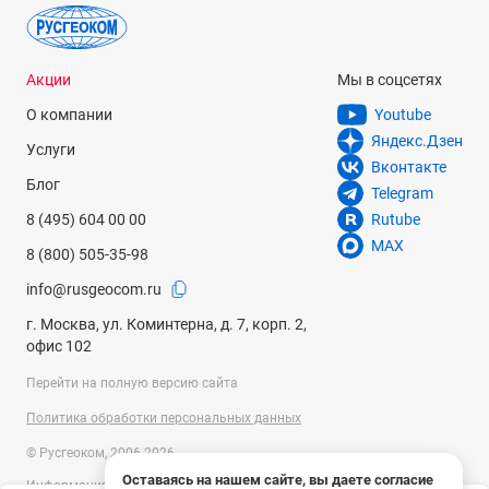
Акции
Мы в соцсетях
О компании
Youtube
Яндекс.Дзен
Услуги
Вконтакте
Блог
Telegram
8 (495) 604 00 00
Rutube
MAX
8 (800) 505-35-98
info@rusgeocom.ru
г. Москва, ул. Коминтерна, д. 7, корп. 2,
офис 102
Перейти на полную версию сайта
Политика обработки персональных данных
© Русгеоком, 2006-2026
Оставаясь на нашем сайте, вы даете согласие
Информация на сайте носит справочный характер и не является