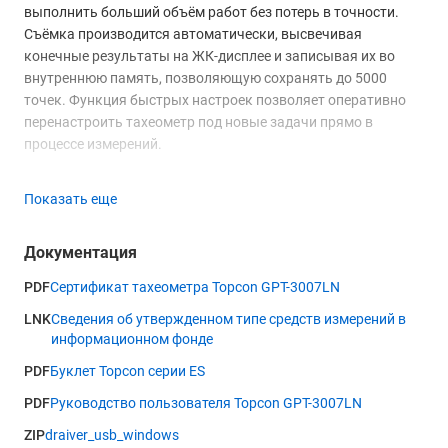
выполнить больший объём работ без потерь в точности.
Съёмка производится автоматически, высвечивая
конечные результаты на ЖК-дисплее и записывая их во
внутреннюю память, позволяющую сохранять до 5000
точек. Функция быстрых настроек позволяет оперативно
перенастроить тахеометр под новые задачи прямо в
процессе измерений.
Измерения на значительных расстояниях тахеометр Topcon
Показать еще
ES-52 выполняет в отражательном режиме совместно с
призмой или отражательной плёнкой. При этом
максимальная рабочая дальность инструмента возрастает
Документация
до 4 км.
PDF
Сертификат тахеометра Topcon GPT-3007LN
Высокая достоверность получаемых результатов
LNK
Сведения об утвержденном типе средств измерений в
обеспечивается функцией контроля уровня отражённого
информационном фонде
сигнала дальномерным устройством, величину которого вы
PDF
Буклет Topcon серии ES
можете визуально оценить по линейной шкале,
отображаемой на дисплее. Достаточный уровень
PDF
Руководство пользователя Topcon GPT-3007LN
отмечается специальным символом "*" и звуковым
ZIP
draiver_usb_windows
сигналом.