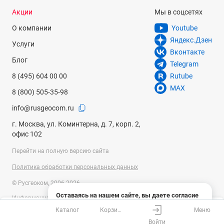
Акции
Мы в соцсетях
О компании
Youtube
Яндекс.Дзен
Услуги
Вконтакте
Блог
Telegram
8 (495) 604 00 00
Rutube
MAX
8 (800) 505-35-98
info@rusgeocom.ru
г. Москва, ул. Коминтерна, д. 7, корп. 2,
офис 102
Перейти на полную версию сайта
Политика обработки персональных данных
© Русгеоком, 2006-2026
Оставаясь на нашем сайте, вы даете согласие
Информация на сайте носит справочный характер и не является
на использование файлов cookies и сбор данных
публичной офертой, определяемой положениями Статьи 437
Каталог
Корзина
Меню
системами веб-аналитики
Ваш город
Москва?
Гражданского кодекса Российской Федерации. Технические
Войти