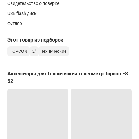
тип центрира
Свидетельство о поверке
Оптический ( опционально лазерный)
USB flash диск
точность
футляр
< 0.5 мм
Этот товар из подборок
Створоуказатель
Нет
TOPCON
2"
Технические
Целеуказатель
Есть
Аксессуары для Технический тахеометр Topcon ES-
Компенсатор
52
тип
Жидкостной двухосевой
диапазон работы
6′
Зрительная труба