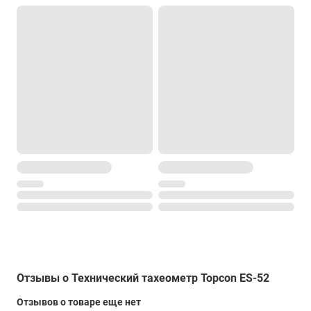
панели
дисплей
С двух сторон прибора, графическая точечная ЖК матрица
192х80 точек, антибликовое стекло
Интерфейсы
внешний накопитель
-
Bluetooth
-
коммуникационные порты
Последовательный RS232C
Прочие характеристики
Память
Отзывы о Технический тахеометр Topcon ES-52
Примерно 5000 точек
Отзывов о товаре еще нет