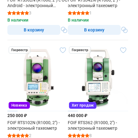
FOIF RTS362N (R1000, 2") с ОС
FOIF RTS342N (R1000, 2") -
SOKKIA SDR33 / TOPCON raw, xyz, gt7, pnt
Android - электронный
электронный тахеометр
тахеометр
Страна изготовления
3
1
Япония
В наличии
В наличии
В корзину
В корзину
Гарантийный срок
1 год
Госреестр
Госреестр
Новинка
Хит продаж
250 000 ₽
440 000 ₽
FOIF RTS102N (R1000, 2") -
FOIF RTS362 (R1000, 2") -
электронный тахеометр
электронный тахеометр
2
8