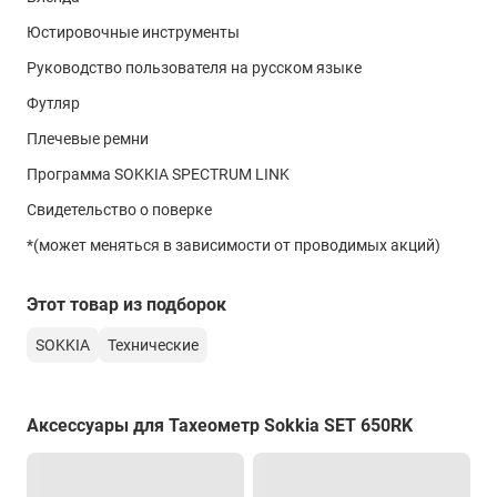
Юстировочные инструменты
Интервал измерения расстояний
Руководство пользователя на русском языке
точный режим
Футляр
0.9 с
Плечевые ремни
быстрый режим
Программа SOKKIA SPECTRUM LINK
0.7 с
Свидетельство о поверке
режим слежения
*(может меняться в зависимости от проводимых акций)
0.3 с
Центрирование
Этот товар из подборок
тип центрира
SOKKIA
Технические
Оптический (лазерный опционально)
точность
Аксессуары для Тахеометр Sokkia SET 650RK
< 0.5 мм
Створоуказатель