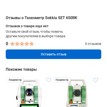
внешний накопитель
USB флэш диски (до 8 ГБ)
Bluetooth
Отзывы о Тахеометр Sokkia SET 650RK
-
Отзывов о товаре еще нет
Оставьте свой отзыв, чтобы помочь
коммуникационные порты
другим покупателям в выборе товара
Последовательный RS232C / USB 2.0 Host (Тип А)
0
0 отзывов
Прочие характеристики
Оставить отзыв
Память
Примерно 10000 точек
Похожие товары
Наводящие винты
Двухскоростные с закрепительными механизмами
Госреестр
Госреестр
Влагопылезащита
IP66
Масса