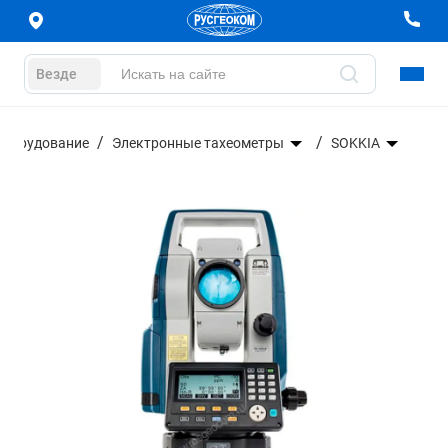
Везде
оборудование
Электронные тахеометры
SOKKIA