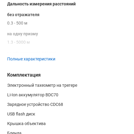
Дальность измерения расстояний
без отражателя
0.3 - 500 м
на одну призму
1.3 - 5000 м
на отражающую пленку
Полные характеристики
1.3 - 500 м
Точность измерения расстояний
Комплектация
без отражателя
Электронный тахеометр на трегере
-6
± (3 + 2x10
х D)
Li-Ion аккумулятор BDC70
на призму
Зарядное устройство CDC68
-6
± (2 + 2x10
х D)
USB flash диск
Крышка объектива
на отражающую пленку
-6
Бленда
± (3 + 2x10
х D)