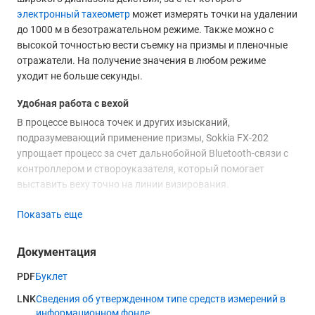
электронный тахеометр
может измерять точки на удалении
до 1000 м в безотражательном режиме. Также можно с
высокой точностью вести съемку на призмы и пленочные
отражатели. На получение значения в любом режиме
уходит не больше секунды.
Удобная работа с вехой
В процессе выноса точек и других изысканий,
подразумевающий применение призмы, Sokkia FX-202
упрощает процесс за счет дальнобойной Bluetooth-связи с
контроллером и створоуказателя, который помогает
выставить веху точно на линии визирования.
Особенности модели
Показать еще
В основе прибора лежит двухосевой компенсатор, который
обеспечивает стабильность измерений, сглаживает
Документация
небольшие погрешности установки и вибрации. Встроенный
PDF
Буклет
лазерный целеуказатель расположен соосно с
дальномером, что повышает качество данных в сложном
LNK
Сведения об утвержденном типе средств измерений в
окружении, например, в шахте или тоннеле. Минимальное
информационном фонде