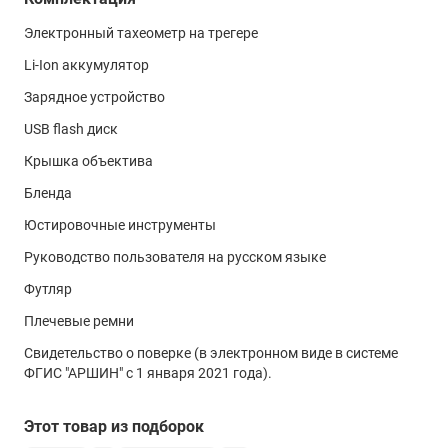
изысканий на одном заряде.
без отражателя
Электронный тахеометр на трегере
± (2 + 2x10-6 х D)
Купить тахеометр Sokkia FX-202, а также получить
Li-Ion аккумулятор
консультацию специалистов об особенностях и
на призму
Зарядное устройство
преимуществах данного изделия вы можете в нашем
± (1.5 + 2x10-6 х D)
магазине
, связавшись с нами по телефону или
USB flash диск
непосредственно через сайт – с помощью формы обратной
на отражающую пленку
Крышка объектива
связи или воспользовавшись чатом с онлайн-
± (2 + 2x10-6 х D)
консультантом.
Бленда
Интервал измерения расстояний
Юстировочные инструменты
точный режим
Руководство пользователя на русском языке
0.9 сек
Футляр
быстрый режим
Плечевые ремни
0.7 сек
Свидетельство о поверке (в электронном виде в системе
ФГИС "АРШИН" с 1 января 2021 года).
режим слежения
0.4 сек
Этот товар из подборок
Центрирование