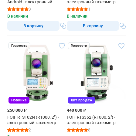
Android - электронный
электронный тахеометр
Вес с аккумулятором
тахеометр
3
1
5.25
В наличии
В наличии
В корзину
В корзину
Госреестр
Госреестр
Новинка
Хит продаж
250 000 ₽
440 000 ₽
FOIF RTS102N (R1000, 2") -
FOIF RTS362 (R1000, 2") -
электронный тахеометр
электронный тахеометр
2
8