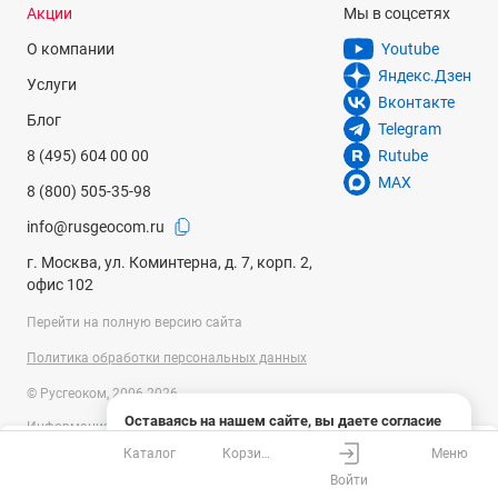
Акции
Мы в соцсетях
О компании
Youtube
Яндекс.Дзен
Услуги
Вконтакте
Блог
Telegram
8 (495) 604 00 00
Rutube
MAX
8 (800) 505-35-98
info@rusgeocom.ru
г. Москва, ул. Коминтерна, д. 7, корп. 2,
офис 102
Перейти на полную версию сайта
Политика обработки персональных данных
© Русгеоком, 2006-2026
Оставаясь на нашем сайте, вы даете согласие
Информация на сайте носит справочный характер и не является
на использование файлов cookies и сбор данных
публичной офертой, определяемой положениями Статьи 437
Каталог
Корзина
Меню
системами веб-аналитики
Ваш город
Москва?
Гражданского кодекса Российской Федерации. Технические
Войти
параметры (спецификация) и комплект поставки товара могут быть