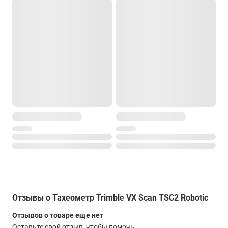
Время зарядки
около 6 часов
Время работы
от одной батареи около 6 часов
Общие характеристики
Дисплей:
QVGA, цветной 16 бит, ЖК TFT с подсветкой (320x240
пикселей)
Второй дисплей
есть
Клавиатура
Алфавитно-цифровая 19 клавишей, 4-позиционная клавиша
навигации и управления инструментом
Отзывы о Тахеометр Trimble VX Scan TSC2 Robotic
Внутренняя память:
Отзывов о товаре еще нет
128 Мб SDRAM, 128 Мб флэш
Оставьте свой отзыв, чтобы помочь