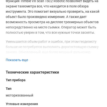
Функция Trimble VX Scan TSC2 Robotic позволяет видеть на
экране тахеометра все, что находится в поле обзора
инструмента. Это помогает визуально проверить, на какой
объект было произведено измерение. А также дает
возможность просмотра на дисплее трехмерных объектов
непосредственно на месте съемки. Оператор может быть
полностью уверен в том, что все нужные точки засняты.
Уменьшается объем работ и ошибок, при этом геодезисту
больше не потребуется выполнять дорогостоящую съемку
заново. Обновленный, еще более мощный дальномер
Trimble DR Plus, позволяет проводить измерения на
Показать еще
колоссальные расстояния, что уменьшает количество
установок прибора и значительно расширяет зону
Технические характеристики
сканирования. Используя электронный тахеометр Trimble
VX Scan TSC2 Robotic , геодезист может собирать нужную
Тип прибора
информацию для создания цифровых моделей местности
Тип
(DTM), вычислять объемы и производить топографические
измерения намного быстрее, чем классическими
моторизованный
геодезическими методами.
Угловые измерения