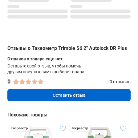
±5.4'
Дальность по призме
0.2 - 2500 м
Тип лазера
Класс I; 905 нм
Отзывы о Тахеометр Trimble S6 2" Autolock DR Plus
Время работы
Отзывов о товаре еще нет
6.5 часов
Оставьте свой отзыв, чтобы помочь
другим покупателям в выборе товара
Вольтаж
0
0 отзывов
11.1 В
Угол поля зрения
Оставить отзыв
1° 30'
Дальность б/о
Похожие товары
2200 м
Госреестр
Госреестр
Пылевлагозащищённость