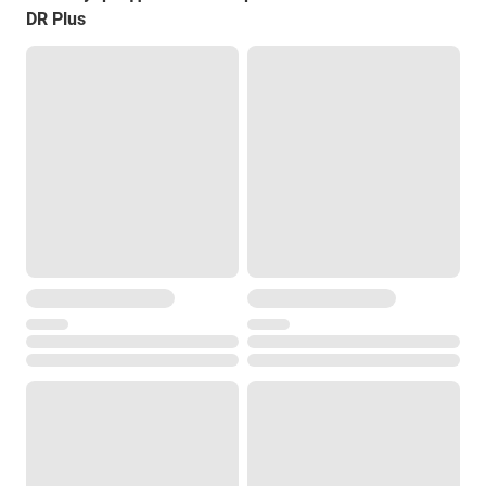
DR Plus
Рабочая температура
от -20 °C до +50 °C
Особенности
Гарантия 2 год
Вес
5.25 кг
Дальность
по одной призме - 2500 м
в режиме Long Range - 5500 м
Время измерения по призме (стандартный режим)
1.2 сек
Время измерения по призме (режим слежения)
0.4 сек
Время измерения без отражателя (стандартный режим)