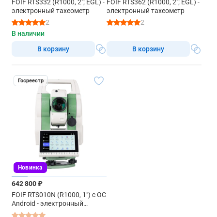
FOIF RTS332 (R1000, 2"; EGL) -
FOIF RTS362 (R1000, 2"; EGL) -
электронный тахеометр
электронный тахеометр
2
2
В наличии
В корзину
В корзину
Госреестр
Новинка
642 800 ₽
FOIF RTS010N (R1000, 1") с ОС
Android - электронный
тахеометр