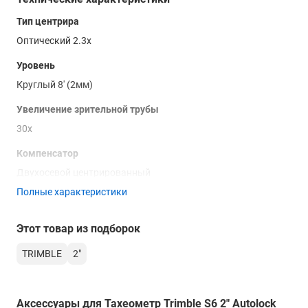
Тип центрира
Оптический 2.3х
Уровень
Круглый 8' (2мм)
Увеличение зрительной трубы
30х
Компенсатор
Двухосевой центрированный
Полные характеристики
СКП измерения расстояния без отражателя
±(2+2 мм/км × D) мм
Этот товар из подборок
Тип установки
TRIMBLE
2"
Trimble 3-pin
Изображение центрира
Аксессуары для Тахеометр Trimble S6 2" Autolock
Прямое