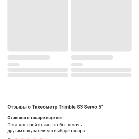
IP55
Масса
5.6 кг
Рабочая температура
от –20 °C до +50 °C
Память
128 Мб SDRAM, 128 Мб флэш
Клавиатура
Алфавитно-цифровая 19 клавишей, 4-позиционная клавиша
навигации и управления инструментом
Подсветка
Отзывы о Тахеометр Trimble S3 Servo 5”
Переменная (10 уровней)
Отзывов о товаре еще нет
Подсветка
Оставьте свой отзыв, чтобы помочь
дисплей
другим покупателям в выборе товара