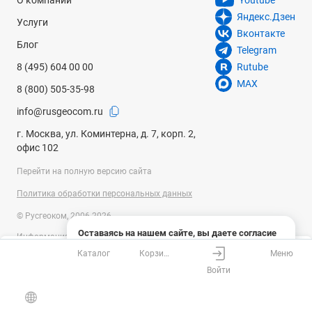
О компании
Youtube
Яндекс.Дзен
Услуги
Вконтакте
Блог
Telegram
8 (495) 604 00 00
Rutube
MAX
8 (800) 505-35-98
info@rusgeocom.ru
г. Москва, ул. Коминтерна, д. 7, корп. 2,
офис 102
Перейти на полную версию сайта
Политика обработки персональных данных
© Русгеоком, 2006-2026
Оставаясь на нашем сайте, вы даете согласие
Информация на сайте носит справочный характер и не является
на использование файлов cookies и сбор данных
публичной офертой, определяемой положениями Статьи 437
Каталог
Корзина
Меню
системами веб-аналитики
Ваш город
Москва?
Гражданского кодекса Российской Федерации. Технические
Войти
параметры (спецификация) и комплект поставки товара могут быть
Понятно
Узнать подробнее
изменены производителем без предварительного уведомления.
Все верно
Выбрать город
Уточняйте информацию у наших менеджеров.