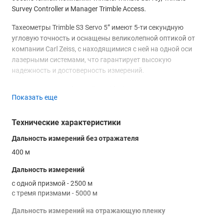
Survey Controller и Manager Trimble Access.
Тахеометры Trimble S3 Servo 5” имеют 5-ти секундную
угловую точность и оснащены великолепной оптикой от
компании Carl Zeiss, с находящимися с ней на одной оси
лазерными системами, что гарантирует высокую
надежность и достоверность измерений.
Запатентованная фирмой Trimble безотражательная
Показать еще
технология DR позволяет выполнять съемку без
применения призм на практически любой поверхности.
Оператор может производить измерения до недоступных
Технические характеристики
целей, расположенных в сложных и опасных местах.
Дальность измерений без отражателя
Точность измерений при этом остается неизменно высокой.
400 м
Расстояние безотражательной съемки может достигать 200
метров! Это делает тахеометр Trimble S3 Servo 5”
Дальность измерений
незаменимым при работах в горной местности, местах с
с одной призмой - 2500 м
сильнопересеченным рельефом, застроенной территории.
с тремя призмами - 5000 м
Используя режим DR можно с легкостью производить
измерения до высоко расположенных труб и проводов,
Дальность измерений на отражающую пленку
мостов, туннелей, уступов и фасадов зданий и пр. В