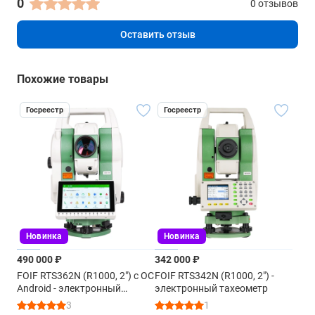
0
Разрядность дисплея
0 отзывов
0.1"
Оставить отзыв
Дисплей
QVGA, цветной 16 бит, ЖК TFT с подсветкой (320x240
Похожие товары
пикселей)
Дисплей 2
Госреестр
Госреестр
есть
Порты
последовательный
Bluetooth
есть
Новинка
Новинка
USB
490 000 ₽
342 000 ₽
есть
FOIF RTS362N (R1000, 2") с ОС
FOIF RTS342N (R1000, 2") -
Android - электронный
электронный тахеометр
тахеометр
3
1