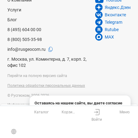
О компании
Youtube
Яндекс.Дзен
Услуги
Вконтакте
Блог
Telegram
8 (495) 604 00 00
Rutube
MAX
8 (800) 505-35-98
info@rusgeocom.ru
г. Москва, ул. Коминтерна, д. 7, корп. 2,
офис 102
Перейти на полную версию сайта
Политика обработки персональных данных
© Русгеоком, 2006-2026
Оставаясь на нашем сайте, вы даете согласие
Информация на сайте носит справочный характер и не является
на использование файлов cookies и сбор данных
публичной офертой, определяемой положениями Статьи 437
Каталог
Корзина
Меню
системами веб-аналитики
Ваш город
Москва?
Гражданского кодекса Российской Федерации. Технические
Войти
параметры (спецификация) и комплект поставки товара могут быть
Понятно
Узнать подробнее
изменены производителем без предварительного уведомления.
Все верно
Выбрать город
Уточняйте информацию у наших менеджеров.