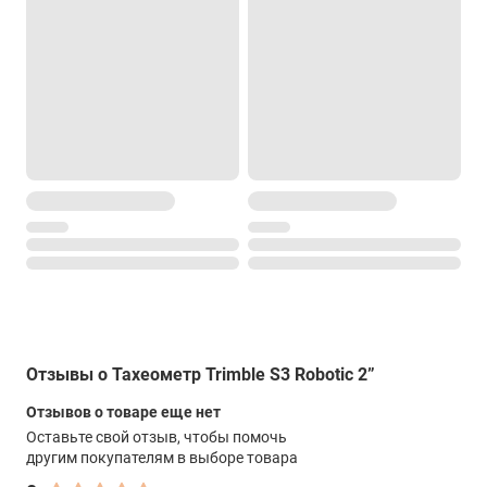
IP55
Масса
5.6 кг
Рабочая температура
от –20 °C до +50 °C
Память
128 Мб SDRAM, 128 Мб флэш
Клавиатура
Алфавитно-цифровая 19 клавишей, 4-позиционная клавиша
навигации и управления инструментом
Подсветка
Отзывы о Тахеометр Trimble S3 Robotic 2”
Переменная (10 уровней)
Отзывов о товаре еще нет
Подсветка
Оставьте свой отзыв, чтобы помочь
дисплей
другим покупателям в выборе товара