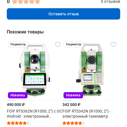
0
Разрядность дисплея
0 отзывов
0.1"
Оставить отзыв
Дисплей
QVGA, цветной 16 бит, ЖК TFT с подсветкой (320x240
Похожие товары
пикселей)
Дисплей 2
Госреестр
Госреестр
есть
Порты
последовательный
Bluetooth
есть
Новинка
Новинка
USB
490 000 ₽
342 000 ₽
есть
FOIF RTS362N (R1000, 2") с ОС
FOIF RTS342N (R1000, 2") -
Android - электронный
электронный тахеометр
тахеометр
3
1