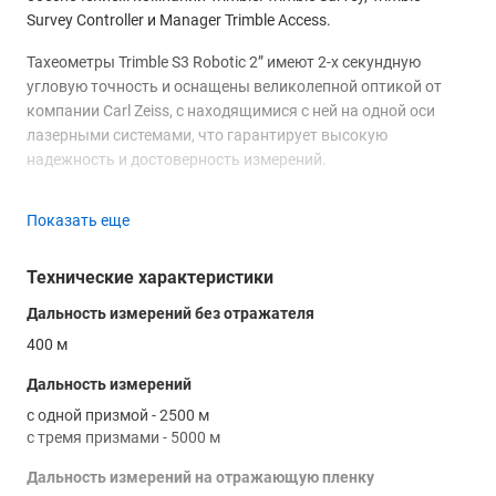
Survey Controller и Manager Trimble Access.
Тахеометры Trimble S3 Robotic 2” имеют 2-х секундную
угловую точность и оснащены великолепной оптикой от
компании Carl Zeiss, с находящимися с ней на одной оси
лазерными системами, что гарантирует высокую
надежность и достоверность измерений.
Запатентованная фирмой Trimble безотражательная
Показать еще
технология DR позволяет выполнять съемку без
применения призм на практически любой поверхности.
Оператор может производить измерения до недоступных
Технические характеристики
целей, расположенных в сложных и опасных местах.
Дальность измерений без отражателя
Точность измерений при этом остается неизменно высокой.
400 м
Расстояние безотражательной съемки может достигать 200
метров! Это делает тахеометр Trimble S3 Robotic 2”
Дальность измерений
незаменимым при работах в горной местности, местах с
с одной призмой - 2500 м
сильнопересеченным рельефом, застроенной территории.
с тремя призмами - 5000 м
Используя режим DR можно с легкостью производить
измерения до высоко расположенных труб и проводов,
Дальность измерений на отражающую пленку
мостов, туннелей, уступов и фасадов зданий и пр. В