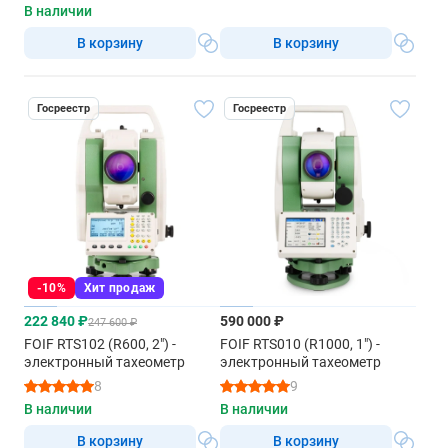
4 часа
В наличии
В корзину
В корзину
Общие характеристики
Уровень
Госреестр
Госреестр
Чувствительность круглого уровня
10′/2 мм
Наводящие винты
Бесконечные
Экран при КЛ
-10%
Хит продаж
QVGA,16-битный цвет, ЖК-дисплей TFT, с задней подсветкой
222 840 ₽
590 000 ₽
(320x240 пикселей)
247 600 ₽
FOIF RTS102 (R600, 2") -
FOIF RTS010 (R1000, 1") -
Экран при КП
электронный тахеометр
электронный тахеометр
8
9
С задней подсветкой, графический ЖК-дисплей (128x64
пикселей)
В наличии
В наличии
В корзину
В корзину
Лазерный центрир