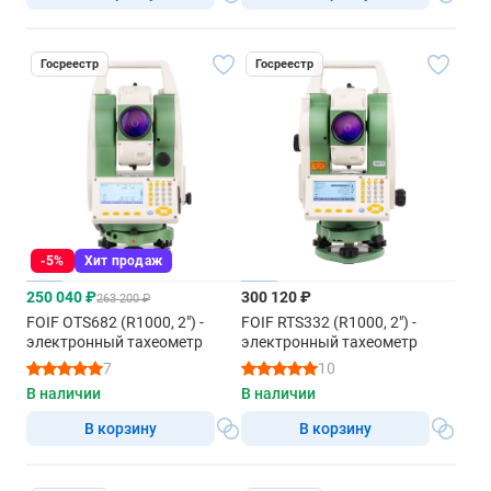
4 уровня
Память
Госреестр
Госреестр
RAM 128 Мб, флэш-память 128 Мб
Размеры (Ш x Д x В)
149 мм x 145 мм x 306 мм
Масса
Инструмент (без батареи)
-5%
Хит продаж
3,8 кг
250 040 ₽
300 120 ₽
263 200 ₽
Батарея
FOIF OTS682 (R1000, 2") -
FOIF RTS332 (R1000, 2") -
электронный тахеометр
электронный тахеометр
0,1 кг
7
10
Чемодан для переноски
В наличии
В наличии
2,3 кг
В корзину
В корзину
Условия эксплуатации