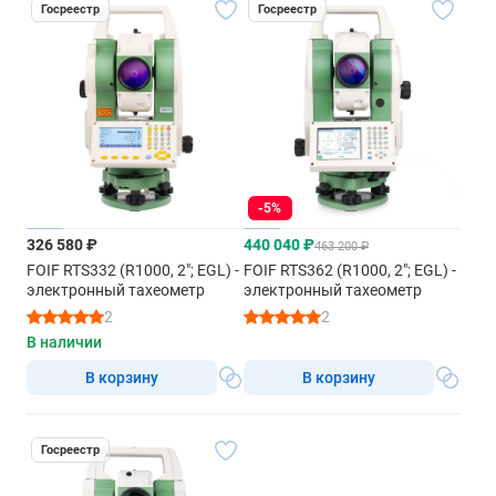
Диапазон рабочих температур
Госреестр
Госреестр
от –20 °C до +50 °C
Диапазон температур хранения
от –25 °C до +60 °C
Атмосферные поправки
Диапазон температур
-5%
от –40 °C до +60 °C
326 580 ₽
440 040 ₽
463 200 ₽
Барометрическое давление
FOIF RTS332 (R1000, 2"; EGL) -
FOIF RTS362 (R1000, 2"; EGL) -
400 мм рт.ст. - 999 мм рт.ст.
электронный тахеометр
электронный тахеометр
2
2
В наличии
В корзину
В корзину
Госреестр