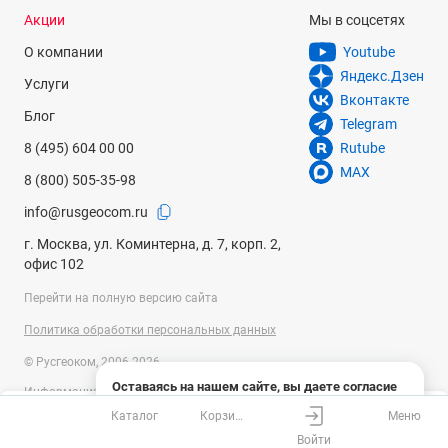
Акции
Мы в соцсетях
О компании
Youtube
Яндекс.Дзен
Услуги
Вконтакте
Блог
Telegram
8 (495) 604 00 00
Rutube
MAX
8 (800) 505-35-98
info@rusgeocom.ru
г. Москва, ул. Коминтерна, д. 7, корп. 2,
офис 102
Перейти на полную версию сайта
Политика обработки персональных данных
© Русгеоком, 2006-2026
Оставаясь на нашем сайте, вы даете согласие
Информация на сайте носит справочный характер и не является
на использование файлов cookies и сбор данных
публичной офертой, определяемой положениями Статьи 437
Каталог
Корзина
Меню
системами веб-аналитики
Ваш город
Москва?
Гражданского кодекса Российской Федерации. Технические
Войти