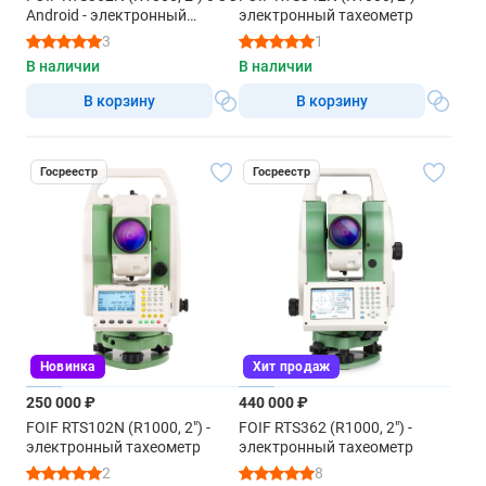
Android - электронный
электронный тахеометр
Встроенный модуль Bluetooth
тахеометр
3
1
В наличии
В наличии
Питание
В корзину
В корзину
Внутренняя Li–ion аккумуляторная батарея (x2)
Выходное напряжение
Госреестр
Госреестр
3,8 В пост. ток
Время работы (непрерывное измерение расстояний/
углов)
12 часов
(измерение расстояний/углов каждые 30 секунд)
26 часов
(непрерывное измерение углов)
Новинка
Хит продаж
28 часов
250 000 ₽
440 000 ₽
FOIF RTS102N (R1000, 2") -
FOIF RTS362 (R1000, 2") -
Время зарядки
электронный тахеометр
электронный тахеометр
Полная зарядка
2
8