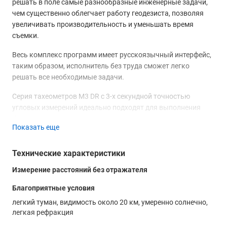
решать в поле самые разнообразные инженерные задачи,
чем существенно облегчает работу геодезиста, позволяя
увеличивать производительность и уменьшать время
съемки.
Весь комплекс программ имеет русскоязычный интерфейс,
таким образом, исполнитель без труда сможет легко
решать все необходимые задачи.
Серия тахеометров M3 DR с 3-х секундной точностью
угловых измерений идеально подходят для выполнения
большинства строительных, геодезических,
Показать еще
землеустроительных и других изысканий,
Тщательно продуманное управление в сочетании со
Технические характеристики
всемирно известной оптикой обеспечивает необычайно
Измерение расстояний без отражателя
высокое качество измерений и поразительную точность
наведения.
Благоприятные условия
Мощнейший дальномер импульсного типа Trimble DR,
легкий туман, видимость около 20 км, умеренно солнечно,
легкая рефракция
используемый в тахеометрах M3 DR 3", обеспечивает
поразительную дальность измерений в безотражательном