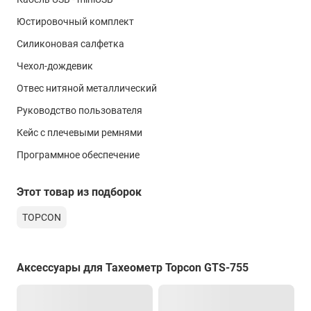
Точность измерения расстояний на призму
Юстировочный комплект
2мм+2ppm*
Силиконовая салфетка
Внутренняя память
Чехол-дождевик
64 Mb
Отвес нитяной металлический
Устройство карт флэш-памяти
Руководство пользователя
CompactFlash тип 2, USB Flash
Кейс с плечевыми ремнями
Водо- и пылезащищенность
Программное обеспечение
IP54
Диапазон рабочих температур
Этот товар из подборок
от -20°C до +50°C
TOPCON
Аксессуары для Тахеометр Topcon GTS-755