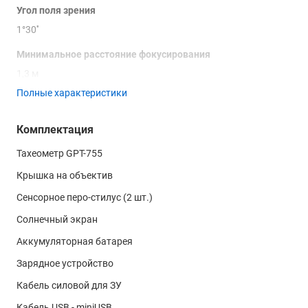
Угол поля зрения
1°30''
Минимальное расстояние фокусирования
1,3 м
Полные характеристики
Наименьшая цена деления отсчетов
1'' и 5''
Комплектация
Точность
Тахеометр GPT-755
5''
Крышка на объектив
Тип автоматического компенсатора
Сенсорное перо-стилус (2 шт.)
Жидкостной двухосевой датчик наклона
Солнечный экран
Диапазон компенсации
Аккумуляторная батарея
±3'
Зарядное устройство
Диапазон измерения расстояний на призму
Кабель силовой для ЗУ
2000м
Кабель USB - miniUSB