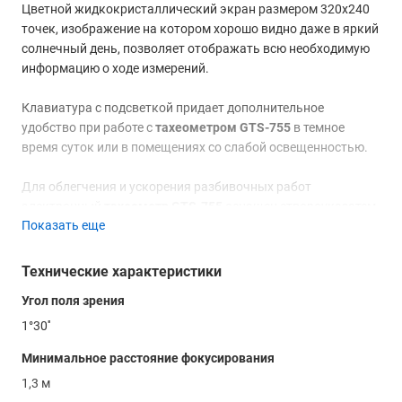
Цветной жидкокристаллический экран размером 320х240
точек, изображение на котором хорошо видно даже в яркий
солнечный день, позволяет отображать всю необходимую
информацию о ходе измерений.
Клавиатура с подсветкой придает дополнительное
удобство при работе с
тахеометром GTS-755
в темное
время суток или в помещениях со слабой освещенностью.
Для облегчения и ускорения разбивочных работ
электронный
тахеометр GTS-755
оснащен створоуказатем,
Показать еще
два светодиода которого - мигающий и непрерывно
горящий – позволяют реечнику быстро найти направление
створа при выносе точек в натуру.
Технические характеристики
Угол поля зрения
Для связи
тахеометра
с внешними устройствами и
компьютером используются все самые известные в мире
1°30''
интерфейсы: USB, Bluetooth, RS-232C, Compact Flash Card.
Минимальное расстояние фокусирования
1,3 м