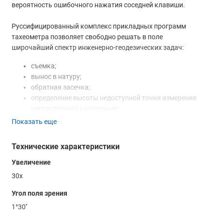
вероятность ошибочного нажатия соседней клавиши.
Руссифицированный комплекс прикладных программ
тахеометра позволяет свободно решать в поле
широчайший спектр инженерно-геодезических задач:
съемка;
вынос в натуру;
обратная засечка;
определение высоты недоступной точки измерения
неприступного расстояния;
определение отметки станции;
Показать еще
вычисление площадей;
измерения относительно заданного базиса;
Технические характеристики
вынос плановых элементов дороги;
измерения труднодоступных точек промерами и т. д.
Увеличение
30x
Угол поля зрения
1°30''