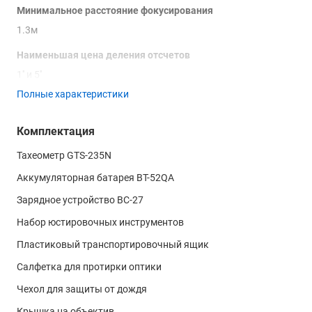
Минимальное расстояние фокусирования
1.3м
Наименьшая цена деления отсчетов
1'' и 5''
Полные характеристики
Точность
5''
Комплектация
Тип автоматического компенсатора
Тахеометр GTS-235N
Жидкостной двухосевой датчик наклона
Аккумуляторная батарея BT-52QA
Диапазон компенсации
Зарядное устройство BC-27
±3´
Набор юстировочных инструментов
Диапазон измерения расстояний на призму
Пластиковый транспортировочный ящик
3000 м
Салфетка для протирки оптики
Точность измерения расстояний на призму
Чехол для защиты от дождя
2мм+2ppm*
Крышка на объектив