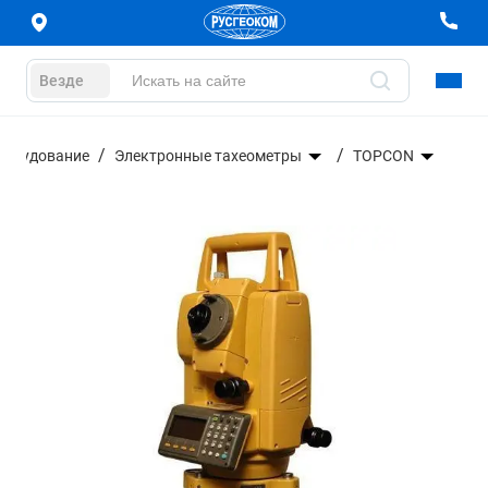
Везде
борудование
Электронные тахеометры
TOPCON