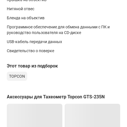
Диапазон рабочих температур
Нитяной отвес
от -20°C до +50°C
Бленда на объектив
Внутренняя память
Программное обеспечение для обмена данными с ПК и
до 16000 тч
руководство пользователя на CD-диске
Водо- и пылезащищенность
USB-кабель передачи данных
IP66
Свидетельство о поверке
Аккамулятор
Этот товар из подборок
10 часов
TOPCON
Аксессуары для Тахеометр Topcon GTS-235N