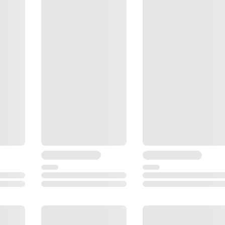
1º30′
3
1.3
IP54 (с батареей)
-20º...+50º
1-осевой
Жидкостный
±3
1