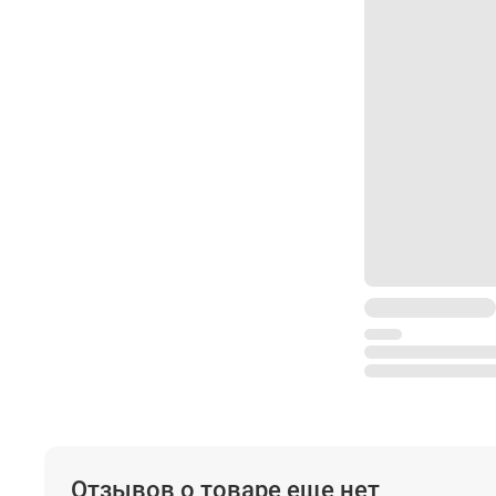
Панель управления
Экран
Количество
Клавиатура
Интерфейсы
I/O порты
Память
Внутренняя память
Оптический отвес
Увеличение, крат
Диапазон фокусирования
Изображение
Отзывов о товаре еще нет