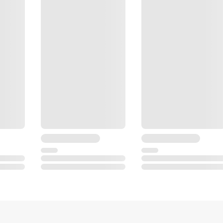
Графический, с подсветкой и подогревом
2
24 клавиши
RS-232C
24 000 точек съемки
3
от 0.5 м до бесконечности
Прямое