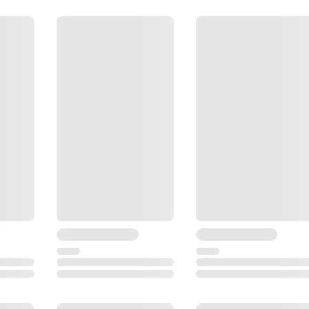
10
12 цифр: ±99999999.9999 мм
от -999.9ppm до +999.9ppm (шаг 0.1ppm)
от -99.9мм до +99.9мм (шаг 0.1мм)
336x184x150
150
45
30
Прямое