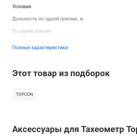
Условия
Дальность по одной призме, м
По одной призме
Интервал измерения расстояний
Полные характеристики
Точный режим (до 1мм), с
Точный режим (до 0.2мм), с
Этот товар из подборок
Грубый режим, с
Режим слежения, с
TOPCON
Дискретность отсчетов при измерении расстояний
Точный режим, мм
Грубый режим, мм
Аксессуары для Тахеометр T