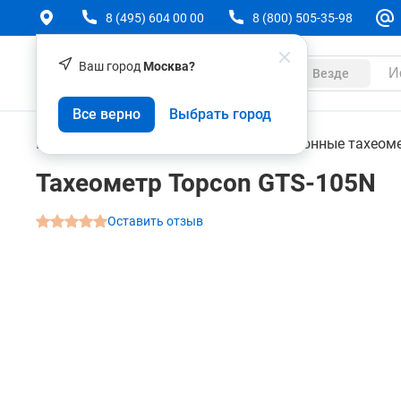
8 (495) 604 00 00
8 (800) 505-35-98
Ваш город
Москва?
Каталог
Везде
Тахеометр Topcon GTS-105N
Все верно
Выбрать город
О товаре
Характеристики
Аксессуары
Геодезическое оборудование
Электронные тахеом
Тахеометр Topcon GTS-105N
Оставить отзыв