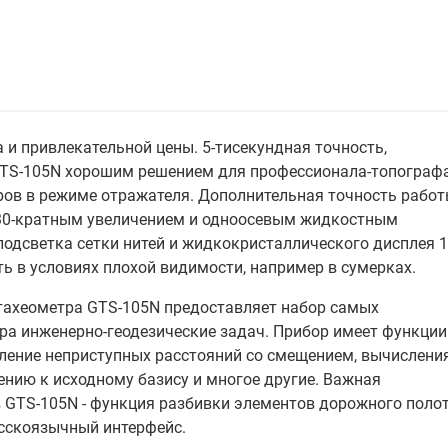
 и привлекательной цены. 5-тисекундная точность,
GTS-105N хорошим решением для профессионала-топографа
ов в режиме отражателя. Дополнительная точность рабо
 30-кратным увеличением и одноосевым жидкостным
 подсветка сетки нитей и жидкокристаллического дисплея 
ть в условиях плохой видимости, например в сумерках.
тахеометра GTS-105N предоставляет набор самых
а инженерно-геодезические задач. Прибор имеет функции
ление неприступных расстояний со смещением, вычислени
нию к исходному базису и многое другие. Важная
 GTS-105N - функция разбивки элементов дорожного полот
сскоязычный интерфейс.