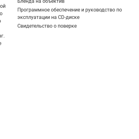
Бленда на объектив
ной
Программное обеспечение и руководство по
о
эксплуатации на CD-диске
о
Свидетельство о поверке
г.
е