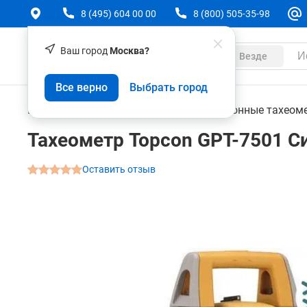
8 (495) 604 00 00
8 (800) 505-35-98
Ваш город
Москва?
Каталог
Везде
Тахеометр Topcon GPT-7501 Сибирь
Все верно
Выбрать город
О товаре
Характеристики
Аксессуары
Геодезическое оборудование
Электронные тахеом
Тахеометр Topcon GPT-7501 С
Оставить отзыв