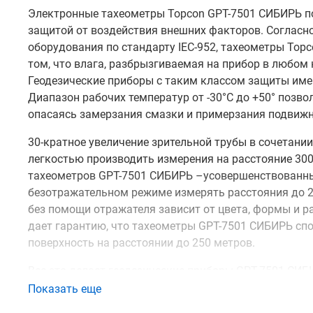
Электронные тахеометры Topcon GPT-7501 СИБИРЬ п
защитой от воздействия внешних факторов. Согласн
оборудования по стандарту IEC-952, тахеометры Top
том, что влага, разбрызгиваемая на прибор в любом 
Геодезические приборы с таким классом защиты име
Диапазон рабочих температур от -30°С до +50° позво
опасаясь замерзания смазки и примерзания подвижн
30-кратное увеличение зрительной трубы в сочетан
легкостью производить измерения на расстояние 300
тахеометров GPT-7501 СИБИРЬ –усовершенствованн
безотражательном режиме измерять расстояния до 2
без помощи отражателя зависит от цвета, формы и ра
дает гарантию, что тахеометры GPT-7501 СИБИРЬ сп
поверхность на расстоянии до 250 метров.
Все это делает геодезические приборы GPT-7501 СИ
участках, где доступ к точкам ограничен, например, 
Показать еще
Мультиимпульсный мощный дальномер позволяет про