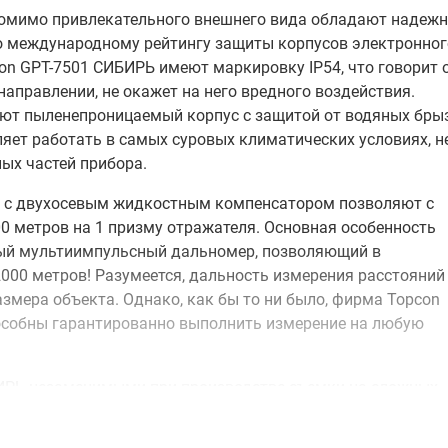
омимо привлекательного внешнего вида обладают надеж
о международному рейтингу защиты корпусов электронног
con GPT-7501 СИБИРЬ имеют маркировку IP54, что говорит 
направлении, не окажет на него вредного воздействия.
ют пыленепроницаемый корпус с защитой от водяных брыз
ляет работать в самых суровых климатических условиях, н
ых частей прибора.
ии с двухосевым жидкостным компенсатором позволяют с
0 метров на 1 призму отражателя. Основная особенность
ый мультиимпульсный дальномер, позволяющий в
000 метров! Разумеется, дальность измерения расстояний
змера объекта. Однако, как бы то ни было, фирма Topcon
особны гарантированно выполнить измерение на любую
БИРЬ незаменимыми при производстве съемки на сложных
в горной местности или в местах с плотной застройкой.
изводить измерения даже на поверхности с низким