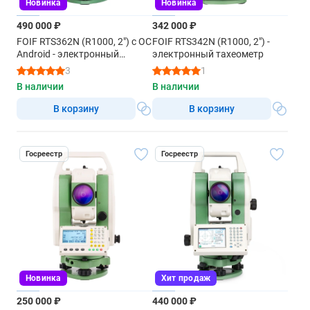
Новинка
Новинка
490 000 ₽
342 000 ₽
FOIF RTS362N (R1000, 2") с ОС
FOIF RTS342N (R1000, 2") -
Android - электронный
электронный тахеометр
тахеометр
3
1
В наличии
В наличии
В корзину
В корзину
Госреестр
Госреестр
Новинка
Хит продаж
250 000 ₽
440 000 ₽