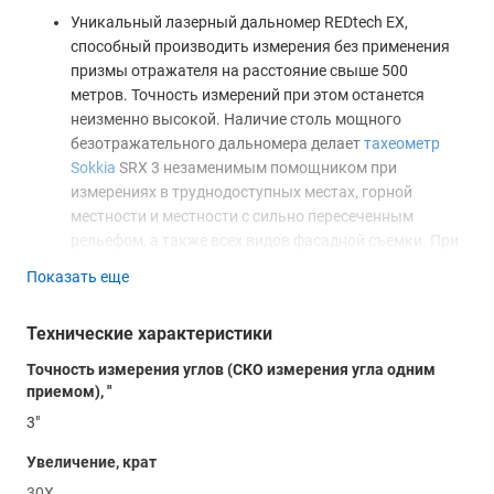
Уникальный лазерный дальномер REDtech EX,
способный производить измерения без применения
призмы отражателя на расстояние свыше 500
метров. Точность измерений при этом останется
неизменно высокой. Наличие столь мощного
безотражательного дальномера делает
тахеометр
Sokkia
SRX 3 незаменимым помощником при
измерениях в труднодоступных местах, горной
местности и местности с сильно пересеченным
рельефом, а также всех видов фасадной съемки. При
использовании одной призмы дальность измерения
Показать еще
расстояний достигает 5000 метров!
Система автоматической угловой калибровки
Технические характеристики
позволяет добиться высочайшего качества
измерений
Точность измерения углов (СКО измерения угла одним
приемом), "
На смену традиционным проводам и шнурам пришли
3"
новейшие технологии беспроводной передачи данных при
помощи Bluetooth и WI-fi, что дает возможность
Увеличение, крат
дистанционного управления тахеометром при помощи
30Х