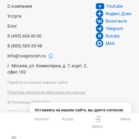
О компании
Youtube
Яндекс.Дзен
Услуги
Вконтакте
Блог
Telegram
8 (495) 604 00 00
Rutube
MAX
8 (800) 505-35-98
info@rusgeocom.ru
г. Москва, ул. Коминтерна, д. 7, корп. 2,
офис 102
Перейти на полную версию сайта
Политика обработки персональных данных
© Русгеоком, 2006-2026
Оставаясь на нашем сайте, вы даете согласие
Информация на сайте носит справочный характер и не является
на использование файлов cookies и сбор данных
публичной офертой, определяемой положениями Статьи 437
Каталог
Корзина
Меню
системами веб-аналитики
Ваш город
Москва?
Гражданского кодекса Российской Федерации. Технические
Войти
параметры (спецификация) и комплект поставки товара могут быть
Понятно
Узнать подробнее
изменены производителем без предварительного уведомления.