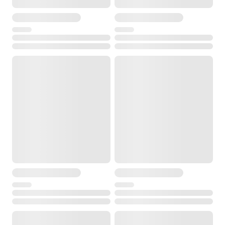
Время заряда одного аккумулятора, часов
4 часа
Вес, кг
7,7 кг
Гарантийный срок
3 года