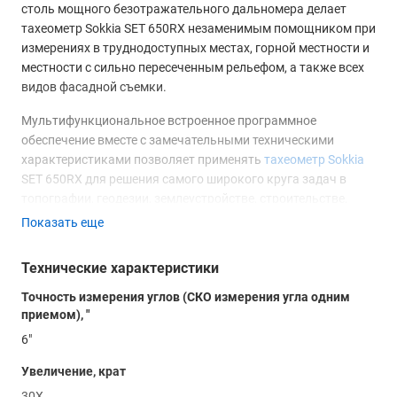
столь мощного безотражательного дальномера делает
тахеометр Sokkia SET 650RX незаменимым помощником при
измерениях в труднодоступных местах, горной местности и
местности с сильно пересеченным рельефом, а также всех
видов фасадной съемки.
Мультифункциональное встроенное программное
обеспечение вместе с замечательными техническими
характеристиками позволяет применять
тахеометр Sokkia
SET 650RX для решения самого широкого круга задач в
топографии, геодезии, землеустройстве, строительстве.
Огромный запас интегрированной памяти, с возможностью
Показать еще
расширения при помощи карт памяти и USB – накопителя, а
также возможность использования технологии Bluetooth
Технические характеристики
(опционально) дают фактически неограниченный простор
для хранения и эффективного управления данными.
Точность измерения углов (СКО измерения угла одним
приемом), "
Геодезическое оборудование в лице тахеометров Sokkia SET
6"
650RX обладает следующими основными преимуществами:
Увеличение, крат
Принципиально новый лазерный дальномер с
30Х