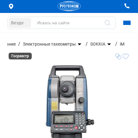
Везде
дование
Электронные тахеометры
SOKKIA
iM
Госреестр