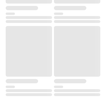
Есть
min расстояние фокусировки
1.3 м
Питание
время работы без подзарядки батареи
14 ч
время зарядки
-
Управление
клавиатура
28 клавиш с подсветкой
дисплей
Графический LCD (192х80 точек) с отключаемой
подсветкой