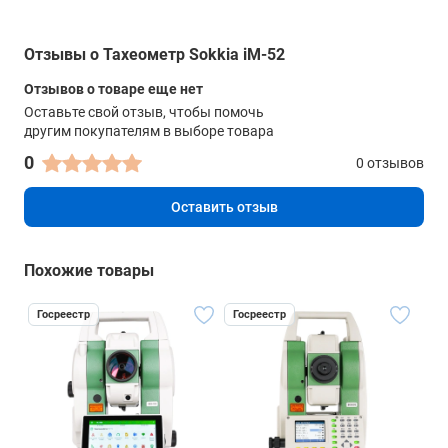
Интерфейсы
Отзывы о Тахеометр Sokkia iM-52
внешний накопитель
USB Flash до 32 Gb
Отзывов о товаре еще нет
Оставьте свой отзыв, чтобы помочь
Bluetooth
другим покупателям в выборе товара
Есть (опция)
0
0 отзывов
коммуникационные порты
Оставить отзыв
RS-232C, USB (Тип A)
Прочие характеристики
Похожие товары
Память
50000 точек
Госреестр
Госреестр
Наводящие винты
-
Влагопылезащита
IP66