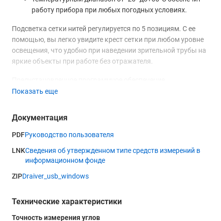
работу прибора при любых погодных условиях.
Подсветка сетки нитей регулируется по 5 позициям. С ее
помощью, вы легко увидите крест сетки при любом уровне
освещения, что удобно при наведении зрительной трубы на
яркие объекты при работе без отражателя.
Предустановленное программное обеспечение
предназначено для удобства ведения полевых и
Показать еще
камеральных работ. С помощью встроенных программ, вы
можете выполнять во время съемки вынос точек,
Документация
измерение недоступных расстояний, расчет площади и
другие вычисления.
PDF
Руководство пользователя
LNK
Сведения об утвержденном типе средств измерений в
Передача данных осуществляется через порт RS-232C.
информационном фонде
Через разъем USB вы можете подключить любой съемный
накопитель для быстрого переноса данных без
ZIP
Draiver_usb_windows
контроллера.
Технические характеристики
LCD-дисплей тахеометра Sokkia iM-52 с разрешением 192х80
точек в сочетании с 28-клавишной буквенно-цифровой
Точность измерения углов